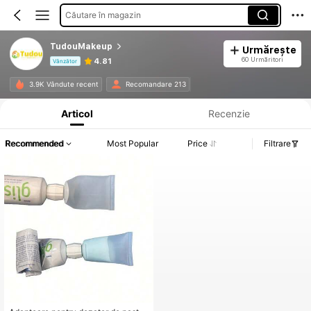
Căutare în magazin
TudouMakeup
Urmărește
60 Urmăritori
4.81
Vânzător
Informații despre produs: Divulgarea prețului, detalii privind vânzările și stocul.
3.9K Vândute recent
Recomandare 213
Articol
Recenzie
Recommended
Most Popular
Price
Filtrare