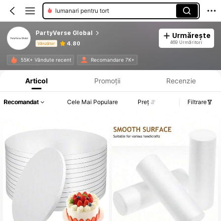
topperuri pentru tort
benzi
PartyVerse Global
Urmărește
469 Urmăritori
4.80
Vânzător
Informații despre produs: Divulgarea prețului, detalii privind vânzările și stocul.
55K+ Vândute recent
Recomandare 7K+
Articol
Promoții
Recenzie
Recomandat
Cele Mai Populare
Preț
Filtrare