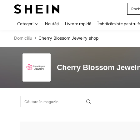
Roch
Use up 
Categorii
Noutăți
Livrare rapidă
Îmbrăcăminte pentru f
Domiciliu
Cherry Blossom Jewelry shop
/
Cherry Blossom Jewel