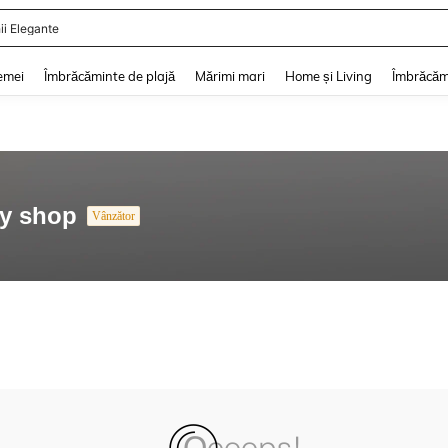
ii Elegante
and down arrow keys to navigate search Căutare recentă and Descoperire Căutar
emei
Îmbrăcăminte de plajă
Mărimi mari
Home și Living
Îmbrăcăm
ry shop
Vânzător