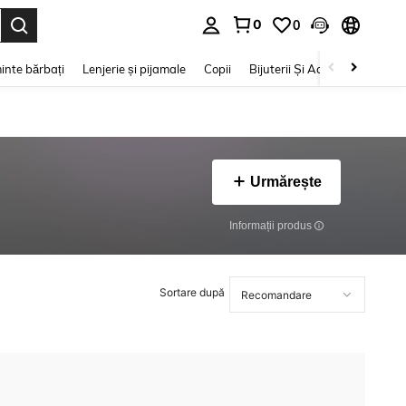
0
0
e. Press Enter to select.
inte bărbați
Lenjerie și pijamale
Copii
Bijuterii Și Accesorii
Frumu
Urmărește
Informații produs
Sortare după