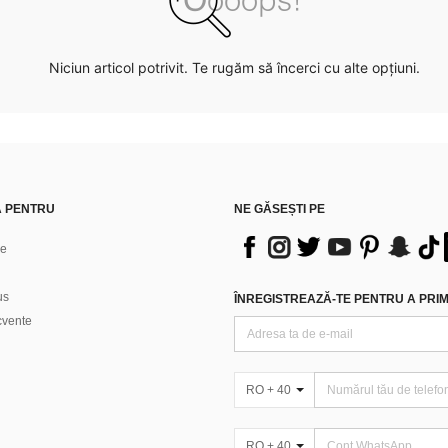
Niciun articol potrivit. Te rugăm să încerci cu alte opțiuni.
Ă PENTRU
NE GĂSEȘTI PE
ne
us
ÎNREGISTREAZĂ-TE PENTRU A PRIMI
ecvente
RO + 40
RO + 40