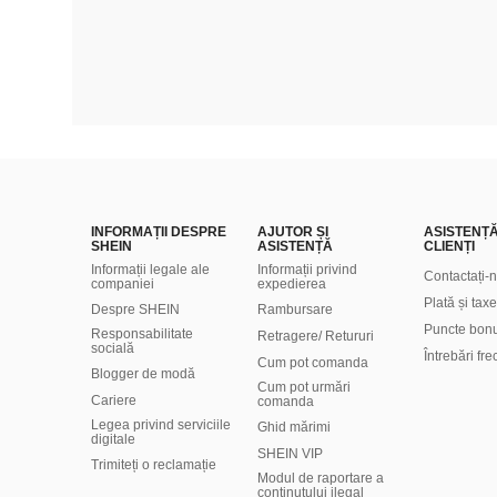
INFORMAȚII DESPRE
AJUTOR ȘI
ASISTENȚ
SHEIN
ASISTENȚĂ
CLIENȚI
Informații legale ale
Informații privind
Contactați-
companiei
expedierea
Plată și taxe
Despre SHEIN
Rambursare
Puncte bon
Responsabilitate
Retragere/ Retururi
socială
Întrebări fr
Cum pot comanda
Blogger de modă
Cum pot urmări
Cariere
comanda
Legea privind serviciile
Ghid mărimi
digitale
SHEIN VIP
Trimiteți o reclamație
Modul de raportare a
conținutului ilegal