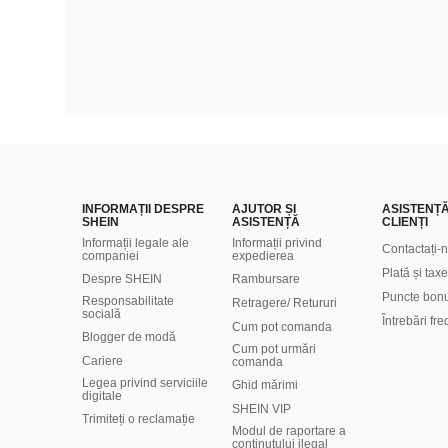
INFORMAȚII DESPRE
AJUTOR ȘI
ASISTENȚ
SHEIN
ASISTENȚĂ
CLIENȚI
Informații legale ale
Informații privind
Contactați-
companiei
expedierea
Plată și taxe
Despre SHEIN
Rambursare
Puncte bon
Responsabilitate
Retragere/ Retururi
socială
Întrebări fr
Cum pot comanda
Blogger de modă
Cum pot urmări
Cariere
comanda
Legea privind serviciile
Ghid mărimi
digitale
SHEIN VIP
Trimiteți o reclamație
Modul de raportare a
conținutului ilegal