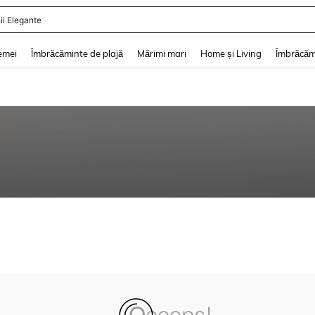
ii Elegante
and down arrow keys to navigate search Căutare recentă and Descoperire Căutar
emei
Îmbrăcăminte de plajă
Mărimi mari
Home și Living
Îmbrăcăm