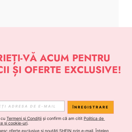
APLICAȚIE
 NOUTĂȚI DESPRE STIL DE LA SHEIN
Abonare
ÎNREGISTRARE
Abonare
 cu 
Termeni și Condiții
 și confirm că am citit 
Politica de 
te și cookie-uri
.
esc oferte exclusive și noutăți SHEIN prin e-mail. Înțeleg 
Abonare