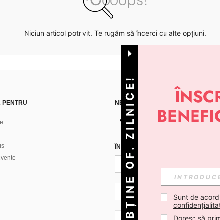
Niciun articol potrivit. Te rugăm să încerci cu alte opțiuni.
OBȚINE OF. ZILNICE!
Ă PENTRU
NE GĂSEȘTI PE
ne
us
ÎNREGISTREAZĂ-TE PENTRU A PRIMI
ecvente
RO + 40
Sunt de acord
confidențialita
Doresc să prim
RO + 40