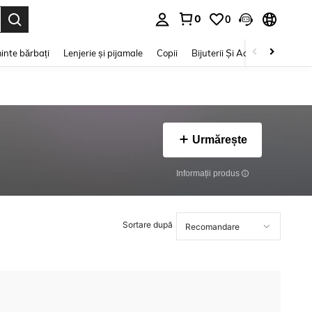
0
0
e. Press Enter to select.
inte bărbați
Lenjerie și pijamale
Copii
Bijuterii Și Accesorii
Frumu
Urmărește
Informații produs
Sortare după