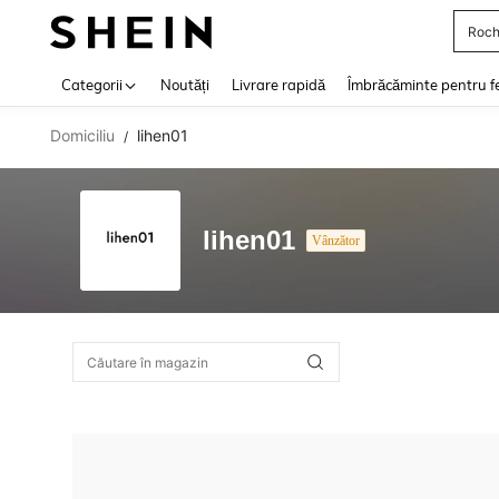
Roch
Use up 
Categorii
Noutăți
Livrare rapidă
Îmbrăcăminte pentru f
Domiciliu
lihen01
/
lihen01
Vânzător