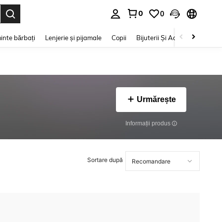
0
0
e. Press Enter to select.
inte bărbați
Lenjerie și pijamale
Copii
Bijuterii Și Accesorii
Frumu
Urmărește
Informații produs
Sortare după