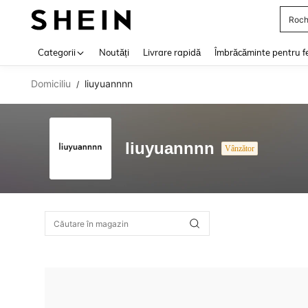
Roch
Use up 
Categorii
Noutăți
Livrare rapidă
Îmbrăcăminte pentru f
Domiciliu
liuyuannnn
/
liuyuannnn
Vânzător