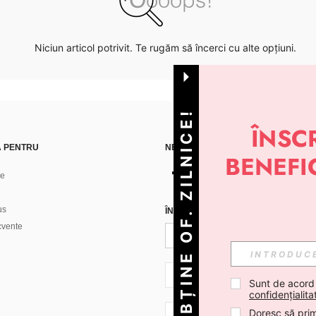
Niciun articol potrivit. Te rugăm să încerci cu alte opțiuni.
OBȚINE OF. ZILNICE!
Ă PENTRU
NE GĂSEȘTI PE
ne
us
ÎNREGISTREAZĂ-TE PENTRU A PRIMI
ecvente
RO + 40
Sunt de acord
confidențialita
Doresc să prim
RO + 40