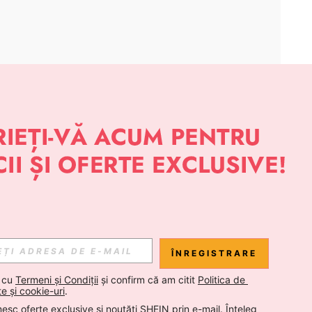
APLICAȚIE
 NOUTĂȚI DESPRE STIL DE LA SHEIN
Abonare
ÎNREGISTRARE
Abonare
 cu 
Termeni și Condiții
 și confirm că am citit 
Politica de 
te și cookie-uri
.
esc oferte exclusive și noutăți SHEIN prin e-mail. Înțeleg 
Abonare