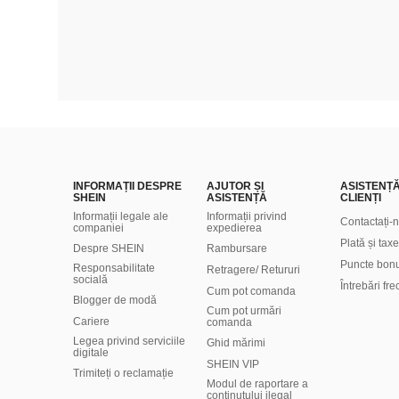
INFORMAȚII DESPRE
AJUTOR ȘI
ASISTENȚ
SHEIN
ASISTENȚĂ
CLIENȚI
Informații legale ale
Informații privind
Contactați-
companiei
expedierea
Plată și taxe
Despre SHEIN
Rambursare
Puncte bon
Responsabilitate
Retragere/ Retururi
socială
Întrebări fr
Cum pot comanda
Blogger de modă
Cum pot urmări
Cariere
comanda
Legea privind serviciile
Ghid mărimi
digitale
SHEIN VIP
Trimiteți o reclamație
Modul de raportare a
conținutului ilegal