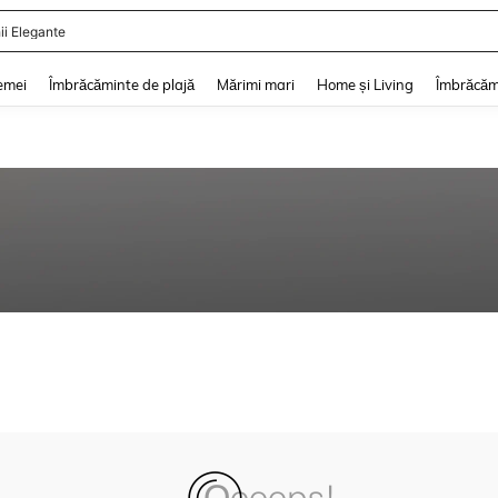
ii Elegante
and down arrow keys to navigate search Căutare recentă and Descoperire Căutar
emei
Îmbrăcăminte de plajă
Mărimi mari
Home și Living
Îmbrăcăm