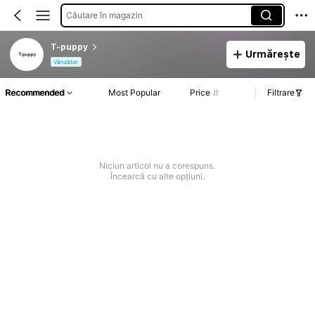
Căutare în magazin
T-puppy
Urmărește
Vânzător
Recommended
Most Popular
Price
Filtrare
Niciun articol nu a corespuns.
Încearcă cu alte opțiuni.