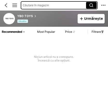
Căutare în magazin
YBO TOYS
Urmărește
Vânzător
Recommended
Most Popular
Price
Filtrare
Niciun articol nu a corespuns.
Încearcă cu alte opțiuni.