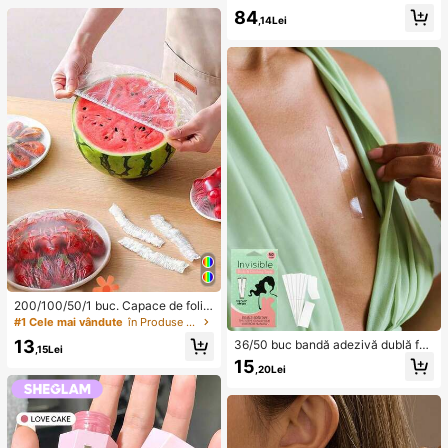
mătură, încrucișat, cu volane, asim
84
etric, cu șireturi, bustier, top peplum
,14Lei
200/100/50/1 buc. Capace de folie
adezivă de unelui pentru alimente,
#1 Cele mai vândute
în Produse la preț redus la 3 dolari Depozitare și
capace pentru capul de duș, pungi
13
36/50 buc bandă adezivă dublă faț
de shrink multifuncționale de unelu
,15Lei
ă la modă, bandă transparentă dubl
i, capace de unelui pentru pantofi, f
15
,20Lei
ă față pentru femei, bandă invizibilă
olie adezivă îngroșată pentru bucăt
fără urme pentru ridicarea bustului,
ărie, capace de unelui pentru conse
adeziv puternic pentru haine anti-c
rvarea alimentelor în frigider, capac
ădere, accesorii cu autocolante fix
e elastice extensibile, pentru uz ziln
e, pentru întoarcerea la școală, pre
ic
venirea expunerii, cadouri pentru c