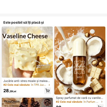
Este posibil să îți placă și
Jucărie anti-stres moale și maleabil
ă din TPR cu miros de lapte dulce, î
#2 Cele mai vândute
în TPR Jucării noi și amuzante pentru adolescenți
n formă de dumpling, 5 cm, orname
28
nt drăguț și amuzant pentru strânge
,29Lei
re, cadou la modă și practic, potrivit
pentru zi de naștere, Paște, Hallow
Spray parfumat de vară cu vanilie ș
een, Crăciun și diverse petreceri, îm
i cocos, 88 ml, de lungă durată, nat
#2 Cele mai vândute
în Parfum de călătorie Produse de parfumare pentru
bunătățește starea de spirit
ural, proaspăt, portabil, aromatizant