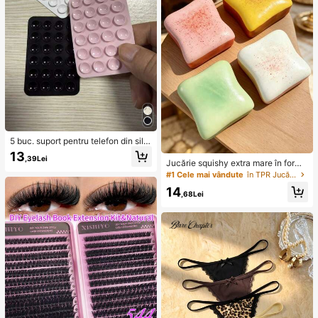
5 buc. suport pentru telefon din silic
on cu ventuză, suport lipicios pentr
13
,39Lei
u telefon, suport adeziv pentru telef
Jucărie squishy extra mare în formă
on (înainte de utilizare, vă rugăm să
de pâine prăjită, super moale, tip to
#1 Cele mai vândute
în TPR Jucării noi și amuzante pentru adolescenți
curățați cu atenție suprafața pentru
ast cu unt, jucărie de strângere pen
14
a vă asigura că este curată și plată;
tru eliberarea stresului, disponibilă î
,68Lei
așteptați 30 de minute după lipire î
n roz, galben, alb și verde, perfectă
nainte de utilizare), accesoriu indis
pentru cadouri de zi de naștere și s
pensabil
ărbători, mici cadouri surpriză zilnic
e, kawaii, îmbunătățește starea de
spirit