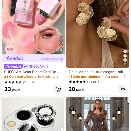
ălătorii/nuntă/profesori/Halloween
15
14
SHEGLAM
2 buc. cercei tip stud eleganți, stil c
SHEGLAM Color Bloom Fard De Ob
hic, cu floare aurie, potriviți pentru
raz Lichid Finisaj Mat-Love Cake B
#1 Cele mai vândute
în Aur galben Cercei cu cerc pentru femei
#3 Cele mai vândute
în Machiaj facial
uz zilnic, întâlniri, petreceri, festival
rand De FrumusețE Cosmetice Mac
(1000+)
(1000+)
uri, banchete, cadou pentru ea, biju
hiaj Pentru Femei șI Fete
20
terii asortate
33
,56Lei
,28Lei