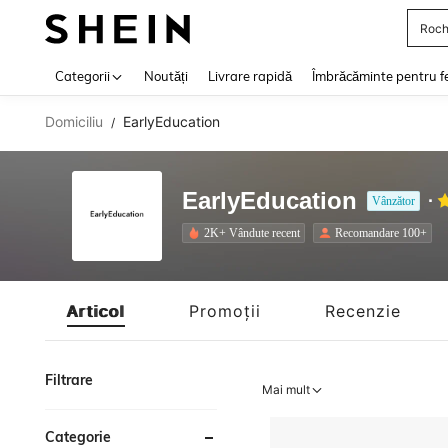
Roch
Use up 
Categorii
Noutăți
Livrare rapidă
Îmbrăcăminte pentru f
Domiciliu
EarlyEducation
/
EarlyEducation
Vânzător
2K+ Vândute recent
Recomandare 100+
Articol
Promoții
Recenzie
Filtrare
Mai mult
Categorie