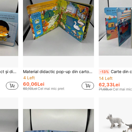
Material de învățare compact și distractiv, potrivit pentru învățarea limbii engleze, benzi desenate interactive care atrag cititorii, culori vibrante, ilustrații de petrecere, pagini pliabile, plin de distracție
Material didactic pop-up din carton, pagini interioare pliabile, lectură în familie, iluminare cognitivă, dezvoltare limbaj, potrivit pentru Halloween, cadouri de Crăciun, educație științifică
Carte din carton Push&Pull, cu pagini interioare pliabile, potrivită pentru înce
-13%
4 Left
14 Left
60,06Lei
62,33Lei
60,10Lei
Cel mai mic pret
71,68Lei
Cel mai mic