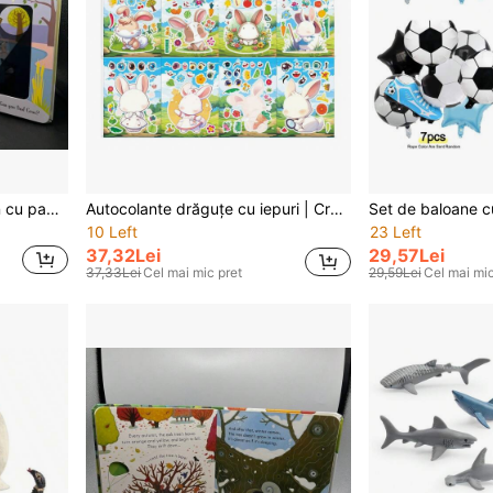
Carte interactivă din carton cu pagini pliabile, potrivită pentru începători acasă pentru învățarea limbii engleze, dezvoltare cognitivă și lingvistică, cadou perfect pentru Halloween și Crăciun
Autocolante drăguțe cu iepuri | Creează-ți propriul design de personaj iepure, jucărie puzzle interactivă pentru copii care ajută la dezvoltarea creierului și creativitatea - cadou perfect pentru petrecerea de Crăciun, potrivit pentru activități de grădiniță și educație preșcolară, culori mixte
10 Left
23 Left
37,32Lei
29,57Lei
37,33Lei
Cel mai mic pret
29,59Lei
Cel mai mic