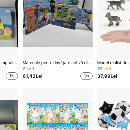
Pull&Push Busy Learning Compact, perfect pentru învățarea limbii engleze, interactiv, comic, captivant pentru cititori, cu culori vibrante și ilustrații de desene animate, cu pagini pliabile, distracție la citit, cadou de Crăciun perfect
Materiale pentru învățare activă din carton, pagini interioare pliabile, pentru citit acasă și timp de povestire, dezvoltare cognitivă și lingvistică, alegere perfectă pentru cadouri de Halloween și Crăciun, educație științifică
6 Left
28 Left
61,43Lei
37,99Lei