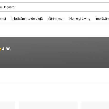
ii De Vară
and down arrow keys to navigate search Căutare recentă and Descoperire Căutar
emei
Îmbrăcăminte de plajă
Mărimi mari
Home și Living
Îmbrăcăm
4.88