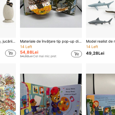
Set mini de figurine animale, jucării cognitive pentru copii, crocodil, bufniță, pinguin, șarpe, ou de țestoasă, cadou de Crăciun, colecție de modele animale
Materiale de învățare tip pop-up din carton, pagini interioare pliabile, pentru citit în familie, dezvoltare cognitivă și lingvistică, cadou perfect de Halloween și Crăciun, educație științifică
14 Left
14 Left
54,88Lei
49,28Lei
54,92Lei
Cel mai mic pret