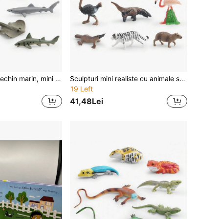
Model realist de rechin marin, mini mare rechin alb, rechin albastru, rechin tigru, rechin ciocan, figurine decorative de rechin vulpea
Sculpturi mini realiste cu animale sălbatice - modele din PVC cu koala, cangur, flamingo, ornitorinc, struț și furnicar, decorațiune tematică cu animale sălbatice, potrivite pentru expunere sau colecție de micropeisaj
19 Left
41,48Lei