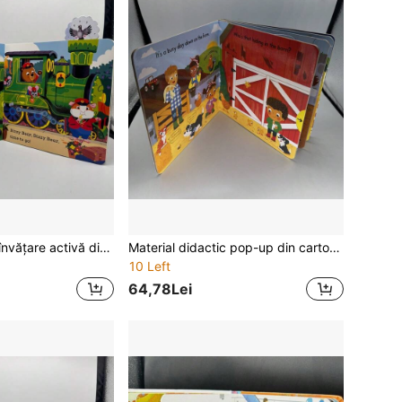
Materiale pentru învățare activă din carton, cu pagini interioare pliabile, pentru citit acasă și timp de povestire, dezvoltare cognitivă și lingvistică, potrivite pentru Halloween, cadouri de Crăciun și educație științifică
Material didactic pop-up din carton, pagini interioare pliabile, lectură în familie, iluminare cognitivă, dezvoltare limbaj, potrivit pentru Halloween, cadouri de Crăciun, educație științifică
10 Left
64,78Lei