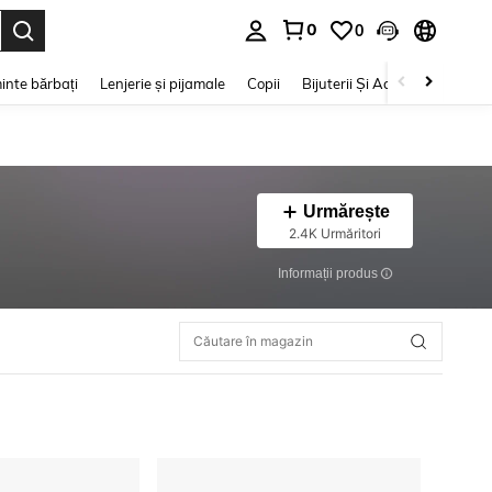
0
0
e. Press Enter to select.
inte bărbați
Lenjerie și pijamale
Copii
Bijuterii Și Accesorii
Frumu
Urmărește
2.4K Urmăritori
Informații produs