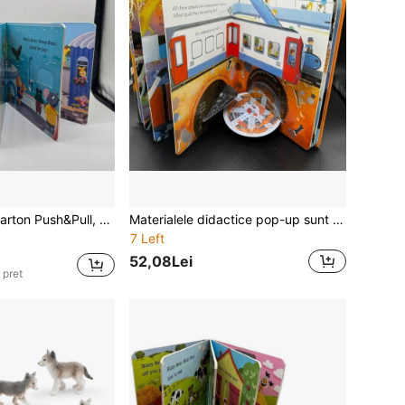
pători acasă, pentru dezvoltarea limbii engleze și iluminare cognitivă, prima alegere pentru cadou de Halloween și Crăciun
Materialele didactice pop-up sunt esențiale pentru învățarea limbii engleze, cu culori vii și ilustrații pline de viață pentru a atrage cititorii și bucuria lecturii cu pagini pliabile. Sunt un cadou perfect.
7 Left
52,08Lei
 pret