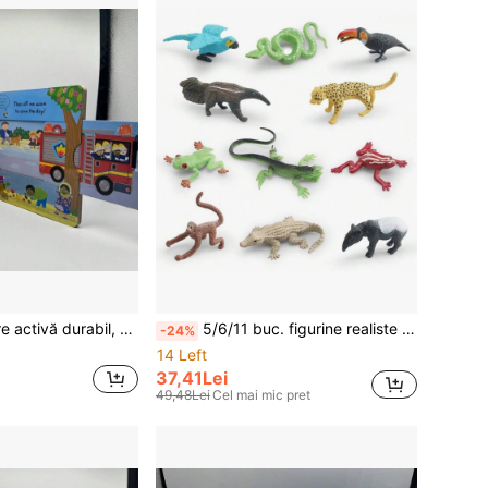
Carton de învățare activă durabil, cu pagini interioare pliabile, pentru citit povești acasă, dezvoltare cognitivă și lingvistică, cadou de Halloween și Crăciun, alegere perfectă pentru educația științifică
5/6/11 buc. figurine realiste cu animale din pădurea tropicală, șorisoare, broască arboreală, maimuță păducel, furnicar, ara, piton arboreal
-24%
14 Left
37,41Lei
49,48Lei
Cel mai mic pret