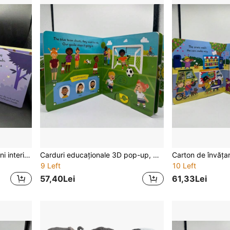
Carduri 3D din carton, pagini interioare pliabile, potrivite pentru începători acasă, limba engleză, dezvoltare cognitivă și lingvistică, alegere perfectă pentru cadouri de Halloween și Crăciun
Carduri educaționale 3D pop-up, pagini interioare pliabile, timp de povestire în familie, iluminare cognitivă, dezvoltare lingvistică, cadou de Halloween și Crăciun, educație științifică
9 Left
10 Left
57,40Lei
61,33Lei