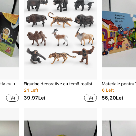
Material de învățare interactiv cu ursuș în spațiu, tip tragere-împingere, potrivit pentru învățarea limbii engleze, cu pagini pliabile, distractiv, alegere excelentă pentru cadou de Crăciun, educație științifică
Figurine decorative cu temă realistă de wildlife: elefant asiatic, lene, elan, tapir malayez, orangutan, antilopă, cămilă, pentru colecționari, cadou de Anul Nou și Crăciun
24 Left
6 Left
39,97Lei
56,20Lei