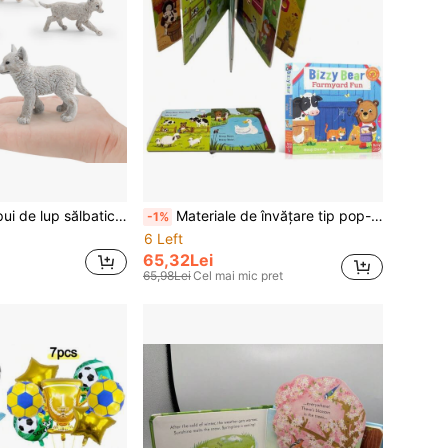
Model realist de pui de lup sălbatic, lup gri, lup albastru, jucărie figurină pui de lup alb
Materiale de învățare tip pop-up din carton, cu pagini interioare pliabile, pentru ora poveștilor în familie, iluminare cognitivă, dezvoltare lingvistică, perfect pentru Halloween, cadou de Crăciun, educație științifică
-1%
6 Left
65,32Lei
65,98Lei
Cel mai mic pret