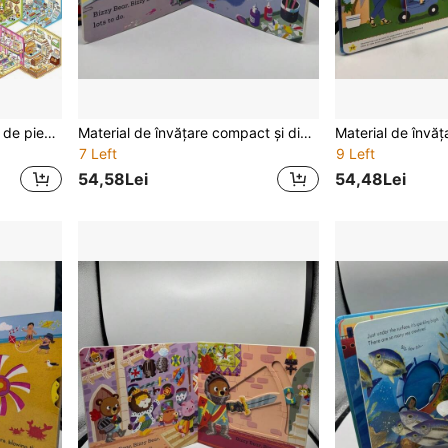
Acest produs conține 1500 de piese de materiale pentru jucării creative mici, potrivite pentru toate anotimpurile, inclusiv 1 set de cărți cu stickere 3D, 20 de cărți cu scene și 30 de tipuri de materiale. Conține stickere cu peisaje, stickere cu scene și stickere educaționale pentru colaj pentru copii.
Material de învățare compact și distractiv, potrivit pentru învățarea limbii engleze, benzi desenate interactive care atrag cititorii, culori vibrante, cu ilustrații de petrecere, pagini pliabile, plăcere de lectură
7 Left
9 Left
54,58Lei
54,48Lei