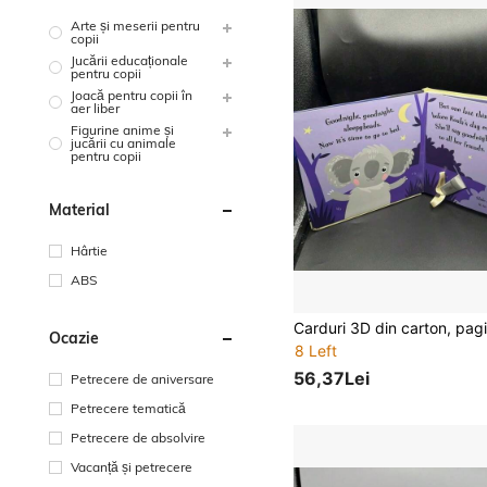
Arte și meserii pentru
copii
Jucării educaționale
pentru copii
Joacă pentru copii în
aer liber
Figurine anime și
jucării cu animale
pentru copii
Material
Hârtie
ABS
Ocazie
8 Left
56,37Lei
Petrecere de aniversare
Petrecere tematică
Petrecere de absolvire
Vacanță și petrecere