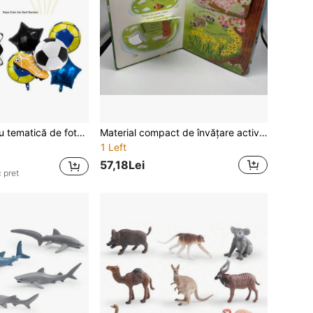
Set de baloane cu tematică de fotbal, folie verde și aurie, de 32 de inci, cu model de fotbal, potrivite pentru sărbători de fotbal, Halloween, Crăciun, ceremonii de absolvire și decorațiuni pentru petrecerea de prima aniversare
Material compact de învățare activă, perfect pentru învățarea limbii engleze, comic interactiv care captează cititorii, culori vibrante și ilustrații festive, cu pagini pliabile, distracție la citit
1 Left
57,18Lei
 pret