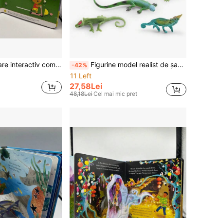
Material de învățare interactiv compact și rezistent, tip pop-up, perfect pentru învățarea limbii engleze, cu benzi desenate interactive care atrag cititorii, culori vibrante și ilustrații de petrecere
Figurine model realist de șaur sălbatic - Șaur cu barbă, Șaur de piatră, Leopard Gecko, , Șaur Trick, ornament decorativ tematic, netoxic, pentru terrarium display
-42%
11 Left
27,58Lei
48,18Lei
Cel mai mic pret