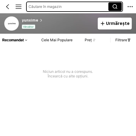
Căutare în magazin
yunxime
Urmărește
Vânzător
Recomandat
Cele Mai Populare
Preț
Filtrare
Niciun articol nu a corespuns.
Încearcă cu alte opțiuni.