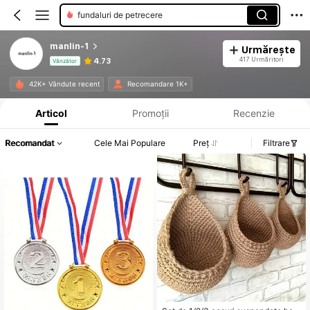
fundaluri de petrecere
manlin-1
Urmărește
417 Urmăritori
4.73
Vânzător
Informații despre produs: Divulgarea prețului, detalii privind vânzările și stocul.
42K+ Vândute recent
Recomandare 1K+
Articol
Promoții
Recenzie
Recomandat
Cele Mai Populare
Preț
Filtrare