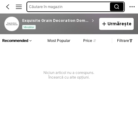
Căutare în magazin
Exquisite Grain Decoration Domain
Urmărește
Vânzător
Recommended
Most Popular
Price
Filtrare
Niciun articol nu a corespuns.
Încearcă cu alte opțiuni.