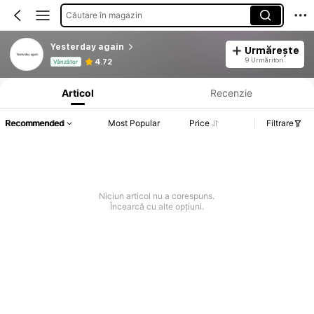
Căutare în magazin
Yesterday again
Urmărește
Informații despre produs: Divulgarea prețului, detalii privind vânzările și stocul.
9 Urmăritori
4.72
Vânzător
Articol
Recenzie
Recommended
Most Popular
Price
Filtrare
Niciun articol nu a corespuns.
Încearcă cu alte opțiuni.