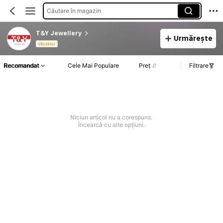
Căutare în magazin
T&Y Jewellery
Urmărește
Vânzător
Recomandat
Cele Mai Populare
Preț
Filtrare
Niciun articol nu a corespuns.
Încearcă cu alte opțiuni.