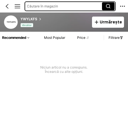
Căutare în magazin
YWYLKFS
Urmărește
Vânzător
Recommended
Most Popular
Price
Filtrare
Niciun articol nu a corespuns.
Încearcă cu alte opțiuni.