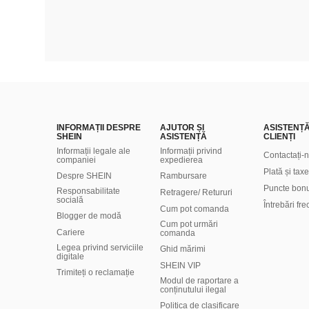
INFORMAȚII DESPRE
AJUTOR ȘI
ASISTENȚ
SHEIN
ASISTENȚĂ
CLIENȚI
Informații legale ale
Informații privind
Contactați-
companiei
expedierea
Plată și taxe
Despre SHEIN
Rambursare
Puncte bon
Responsabilitate
Retragere/ Retururi
socială
Întrebări fr
Cum pot comanda
Blogger de modă
Cum pot urmări
Cariere
comanda
Legea privind serviciile
Ghid mărimi
digitale
SHEIN VIP
Trimiteți o reclamație
Modul de raportare a
conținutului ilegal
Politica de clasificare