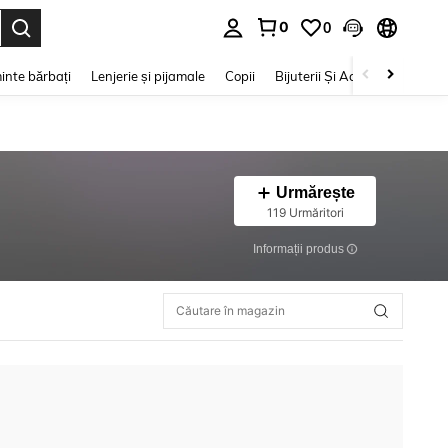
0
0
e. Press Enter to select.
inte bărbați
Lenjerie și pijamale
Copii
Bijuterii Și Accesorii
Frumu
Urmărește
119 Urmăritori
Informații produs