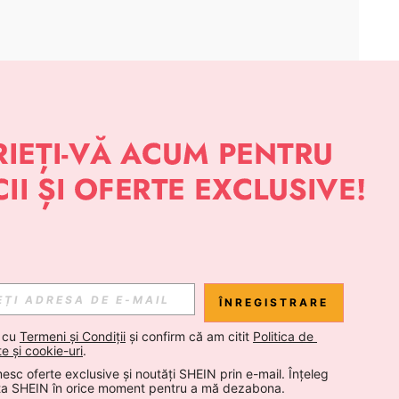
APLICAȚIE
 NOUTĂȚI DESPRE STIL DE LA SHEIN
Abonare
ÎNREGISTRARE
Abonare
 cu 
Termeni și Condiții
 și confirm că am citit 
Politica de 
te și cookie-uri
.
esc oferte exclusive și noutăți SHEIN prin e-mail. Înțeleg 
Abonare
ta SHEIN în orice moment pentru a mă dezabona.