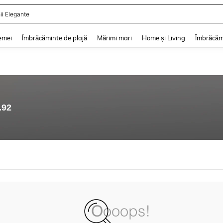
ii Elegante
and down arrow keys to navigate search Căutare recentă and Descoperire Căutar
emei
Îmbrăcăminte de plajă
Mărimi mari
Home și Living
Îmbrăcăm
.92