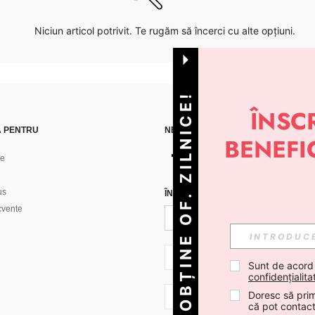
Niciun articol potrivit. Te rugăm să încerci cu alte opțiuni.
OBȚINE OF. ZILNICE!
Ă PENTRU
NE GĂSEȘTI PE
ne
us
ÎNREGISTREAZĂ-TE PENTRU A PRIMI
ecvente
RO + 40
Sunt de acord
confidențialita
Doresc să prim
RO + 40
că pot contac