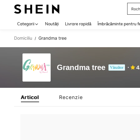
Roch
Use up 
Categorii
Noutăți
Livrare rapidă
Îmbrăcăminte pentru f
Domiciliu
Grandma tree
/
Grandma tree
4
Vânzător
Articol
Recenzie