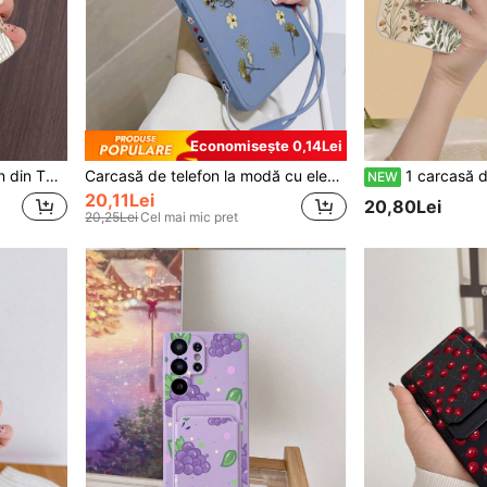
Economisește 0,14Lei
ire completă, potrivită pentru cadou prietenei/iubitorului, cadou de aniversare, compatibilă cu Galaxy//
Carcasă de telefon la modă cu element floral albastru, carcasă de telefon cu imprimeu floral albastru și șnur, impermeabilă, rezistentă la șocuri, anti-cădere, rezistentă la zgârieturi, cadou de primăvară pentru aniversare, versiune internațională, nu versiunea internă
1 carcasă de telefon albă TPU cu model floral și 1 curea de încheietură florală asortată, carcasă de telefon rezistentă 
NEW
20,11Lei
20,80Lei
20,25Lei
Cel mai mic pret