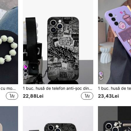
4
1 husă de telefon albă TPU cu model de pisică, rezistentă la șocuri, cu chitară muzicală, și 1 brățară albă cu bile de blană, compatibilă cu huse de telefon pentru iPhone/Android/zi de naștere, la modă, în stilul primăverii.
1 buc. husă de telefon anti-șoc din TPU negru cu model text graffiti stradal și 1 buc. curea pentru telefon cu catarama Mine neagră, potrivită pentru husă versatilă de telefon/husă de telefon cu curea/husă de telefon amuzantă/husă de telefon Apple/husă de telefon Android/husă de telefon/husă de telefon/husă de telefon
22,88Lei
23,43Lei