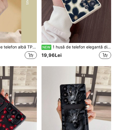
la șocuri, cu acoperire completă, compatibilă cu , smartphone-uri Android, inclusiv 16 Pro Max, A14, A54, A52, A31 4G, A23, Redmi Note 8 Pro, Note 11 Pro 4G, Note 12 4G, OPPO A54
1 husă de telefon elegantă din TPU, albă, cu model floral, bleumarin, anti-cădere, și 1 suport de card elegant, albastru bleumarin, alb, cu adeziv, 2 în 1, cu calitate premium și atmosferă delicată, minimalistă, dar elegantă, la modă și personalizată, cu acoperire completă, potrivită pentru a fi oferită cadou prietenei/iubitului, celui mai bun prieten/sororii/sorăei, soției/soțului, compatibilă cu Samsung///Galaxy S26/S25/S24 Ultra/S24/S23 Ultra/S23.
NEW
19,96Lei