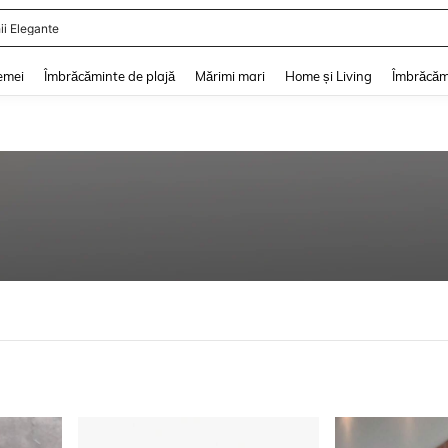
ii De Vară
and down arrow keys to navigate search Căutare recentă and Descoperire Căutar
emei
Îmbrăcăminte de plajă
Mărimi mari
Home și Living
Îmbrăcăm