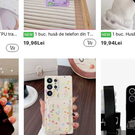
1 buc. husă de telefon din TPU transparent alb cu model acvarelă albastru deschis, fundă și afine, cu portofel integrat în patru colțuri, anti-cădere, la modă, versatilă, creativă și personalizată, protecție completă, anti-praf, impermeabilă, soft shell, potrivită pentru husă de telefon versatilă/husă de telefon cu portofel/husă de telefon interesantă/husă de telefon Android/husă de telefon/husă de telefon/husă de telefon
1 buc. husă de telefon din TPU mov, model de vară cu design dulce cu struguri, slot pentru card, suport de card 2-în-1, modă de nișă delicată, personalizată și versatilă, protecție completă, anti-praf, impermeabilă, carcasă moale, compatibilă cu Samsung/
1 buc. Husă de telefon neagră TPU cu model minimalist 3D de cireșe, cu slot pentru carduri, cea mai recentă husă de telefon 2 în 1, personalizată, versatilă, cu acoperire completă, protecție anti-praf, i
NEW
NEW
19,96Lei
19,94Lei