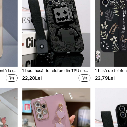
1 carcasă de telefon rezistentă la șocuri, neagră, din TPU, electrolizată, cu model floral bicolor, și 1 curea de șnur cu strasuri din rășină florală neagră, compatibilă cu telefoanele Apple/Android///
1 buc. husă de telefon din TPU negru cu model monster pe carton, rezistentă la șocuri, și 1 buc. curea pentru închegat de mână cu cataramă Mine neagră, compatibilă cu Apple, husă de telefon asortată, husă de telefon amuzantă, husă de telefon cu șnur, husă de telefon Android, potrivită pentru Phone 6 7 8 11 12 13 14 15 16 17 18 PLUS X XR XS Mini Pro MAX/Galaxy A51 4G/Galaxy A52/A52s 5G/Galaxy S23 Ultra/Galaxy A13 4G
22,28Lei
22,79Lei