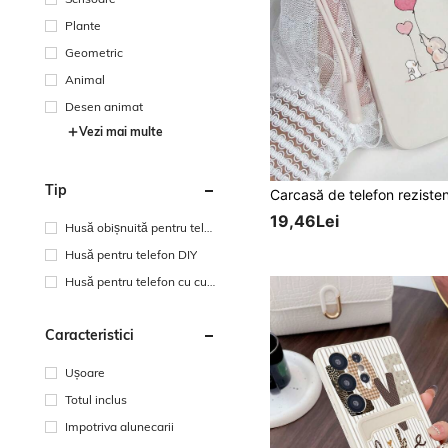
Plante
Geometric
Animal
Desen animat
Vezi mai multe
Tip
19,46Lei
Husă obișnuită pentru telef
onul mobil
Husă pentru telefon DIY
Husă pentru telefon cu cur
ea de mână
Caracteristici
Ușoare
Totul inclus
Impotriva alunecarii