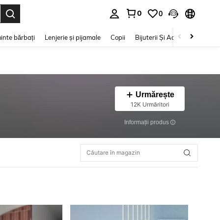
0
0
e. Press Enter to select.
inte bărbați
Lenjerie și pijamale
Copii
Bijuterii Și Accesorii
Frumu
Urmărește
12K Urmăritori
Informații produs