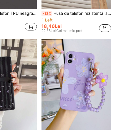
1 buc. husă de telefon TPU neagră cu model floral, rezistentă la șocuri, la modă, versatilă și creativă, cu acoperire completă, compatibilă cu telefoanele Apple/Android
Husă de telefon rezistentă la șocuri cu model leopard mov, 1 buc, și suport adeziv pentru card, 1 buc, 2-în-1, Cheetah, Leopard Print
-18%
1 Left
18,46Lei
22,53Lei
Cel mai mic pret