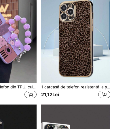
1 buc. husă de telefon din TPU, culoare uni, cu model ursuleț și cafea, rezistentă la șocuri, și 1 buc. brățară cu pompon, culoare uni, potrivită pentru /Apple Phone Case/Matching Phone Case/Phone Case With Lanyard/Fun Phone Case/Android Phone Case/ Phone Case/ Phone Case/ Phone Case/Phone Case/Phone 6 7 8 11 12 13 14 15 16 17 18 PLUS X XR XS Mini Pro MAX/Galaxy A51 4G/Galaxy A52/A52s 5G/Galaxy S23 Ultra
1 carcasă de telefon rezistentă la șocuri cu model leopard electrolizat TPU, culoare solidă, compatibilă cu telefoanele Apple/Android
21,12Lei