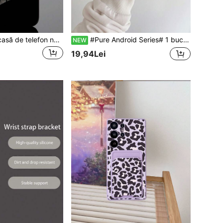
Car Element, carcasă de telefon neagră rezistentă la șocuri TPU cu model sportiv de curse și curea neagră cu încuietoare tip grenadă, compatibilă cu telefoanele Apple/Android, cadou de ziua de naștere, petrecere, sărbătoare
#Pure Android Series# 1 buc. husă de telefon 2 în 1 cu slot pentru card, din TPU negru, cu model desenat manual cu stele și urări, stil cartoon, la modă, personalizată și versatilă, protecție completă a corpului, anti-praf, impermeabilă, soft shell, potrivită pentru Galaxy/Galaxy S26 S25 S24 S23 S22 S21 S20 Plus Ultra FE/Galaxy A56 A55 A54 4G 5G
NEW
19,94Lei