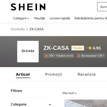
Roch
Use up 
Categorii
Noutăți
Livrare rapidă
Îmbrăcăminte pentru f
Domiciliu
ZK-CASA
/
ZK-CASA
4.91
Vânzător
34K+ Vândute recent
Recomandare 52K+
Articol
Promoții
Recenzie
Filtrare
Mai mult
Categorie