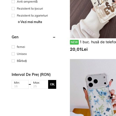
Anti amprentă
Rezistent la șocuri
Rezistent la zgarieturi
Vezi mai multe
Gen
1 buc. husă de telefon din TPU alb cu imprimare leopard și patchwork carouri, model cu litere, acoperire completă, rezistentă la șocuri și 1 buc. suport adeziv pentru card alb cu imprimare leopard și patchwork carouri, model cu litere, nou 2-în-1, stil retro american, husă de telefon la modă, versatilă, creativă și personalizată, cu acoper
NEW
femei
20,01Lei
Unisex
Bărbați
Interval De Preț (RON)
Min:
Max:
OK