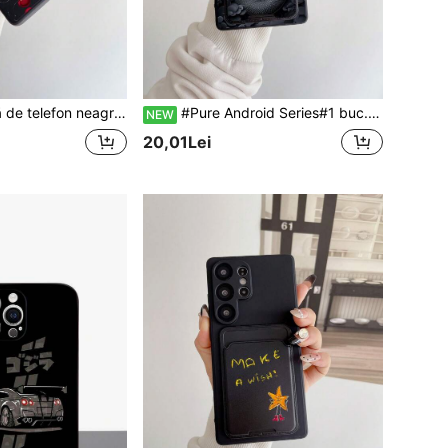
mpermeabilă, moale, potrivită pentru huse de telefon versatile/husă de telefon cu suport pentru carduri/husă de telefon distractivă/husă de telefon Android/husă de telefon/husă de telefon/husă de telefon/potrivită pentru Galaxy/Galaxy S26 S25 S24 S23 S22 S21 S20 Plus Ultra FE/husă Galaxy A56 A55 A54 4G 5G
#Pure Android Series#1 buc. husă de telefon din TPU negru cu model 3D nor norocos și dragon negru, acoperire completă, rezistentă la șocuri și 1 buc. suport adeziv pentru card negru cu model 3D nor norocos și dragon negru, nou 2-în-1, stil premium dark, husă de telefon la modă, versatilă, creativă și personalizată, cu acoperire completă
NEW
20,01Lei