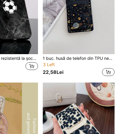
1 husă de telefon rezistentă la șocuri cu imprimeu leopard și model de fotbal din TPU neagră și 1 curea de mână neagră cu șnur, compatibilă cu telefoanele Apple/Android
1 buc. husă de telefon din TPU negru, tip nișă, cu model univers cosmic visător, cer înstelat, negru și auriu, acoperire completă, anti-șoc, cu suport detașabil pentru card, stil luxos în culori închise
3 Left
22,58Lei