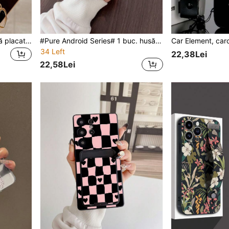
1 carcasă de telefon neagră placată 6D TPU cu 1 lanț fluture placat pentru anti-șoc, compatibilă cu , compatibilă cu Samsung, compatibilă cu , compatibilă cu , compatibilă cu telefoanele OPPO compatibile cu 15/15Plus/15Pro/15Promax impermeabilă, anti-cădere, rezistentă la zgârieturi
#Pure Android Series# 1 buc. husă de telefon 2 în 1 cu slot pentru card, din TPU negru, pictată manual cu model floral ditsy colorat, stil modern personalizat și versatil, protecție completă, anti-praf, impermeabilă, soft shell, potrivită pentru Galaxy/Galaxy S26 S25 S24 S23 S22 S21 S20 Plus Ultra FE/Galaxy A56
34 Left
22,38Lei
22,58Lei