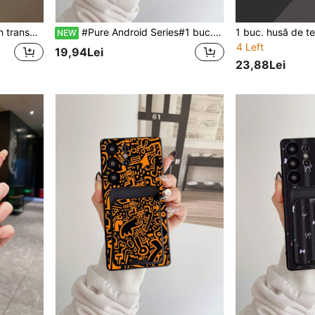
4 4G 5G/Galaxy A16 A15/Galaxy A35/Galaxy A06/Galaxy A53 5G/Galaxy A34/Note 15 14 13 12/A5
#Pure Android Series#1 buc. husă de telefon TPU neagră cu model de inimă în carouri ondulate roz și negru, acoperire completă, rezistentă la șocuri și 1 buc. suport adeziv pentru card negru cu model de inimă în carouri ondulate roz și negru, nou 2-în-1, protecție completă, anti-praf, impermeabilă, carcasă moale, potrivită pentru husă de telefon versatilă/suport card/husă de telefon amuzantă/husă de telefon Android/husă de telefon/husă de telefon/husă de telefon
NEW
4 Left
19,94Lei
23,88Lei