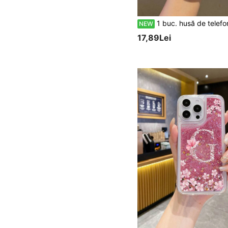
1 buc. husă de telefon transparentă din TPU, cu contrast de culoare de saturație scăzută, model ilustrație cu țestoasă, protecție completă antișoc, potrivită ca husă versatilă/transparentă/amuzantă pentru Android, pentru Galaxy/Galaxy S26 S25 S24 S23 S22 S21 S20 Plus Ultra FE/Galaxy A56 A55 A5
NEW
17,89Lei