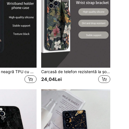
1 husă de telefon neagră TPU cu model floral, rezistentă la șocuri, compatibilă cu și Android (huse de telefon asortate, huse de telefon cu brățară, huse de telefon cu suport pentru brățară, huse de telefon amuzante, compatibile cu huse , compatibile cu huse , compatibile cu huse Oppo, compatibile cu husa Apple compatibilă cu husa 15 Pro Max, compatibile cu husa A14, compatibile cu husa A54, compatibile cu husa A52, compatibile cu husa A31 4G, compatibile cu husa A23, compatibile cu husa Redmi Note 8 Pro, compatibile cu husa Redmi Note 11 Pro 4G, compatibile cu husa Redmi Note 12 4G, compatibile cu husa Oppo A54), versiune internațională, nu versiunea națională.
Carcasă de telefon rezistentă la șocuri cu model floral, model la modă TPU, 1 buc., neagră, TPU, cu model floral, cu bandă de mânecă, versatilă și creativă, la modă, cu acoperire completă, potrivită ca și cadou de ziua de naștere/sărbătoare/aniversare pentru prietenă/iubit, soție/soț, prieteni, compatibilă cu telefoanele Apple/Android, ziua de naștere de primăvară
24,04Lei