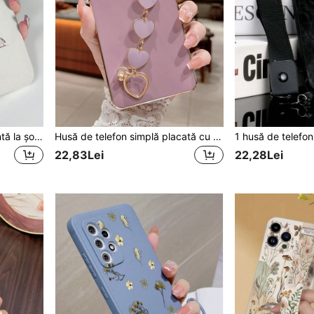
Carcasă de telefon rezistentă la șocuri cu model de elefant și iepure Heart Elements, silicon TPU roz la modă, 1 buc. albă TPU, și 1 buc. curea de telefon din silicon albă, compatibilă cu telefoanele Apple/Android, cadou de primăvară cu iepuraș
Husă de telefon simplă placată cu curea de mână, compatibilă cu Apple, compatibilă cu 15/15Pro, versiunea internațională, nu versiunea națională.
22,83Lei
22,28Lei