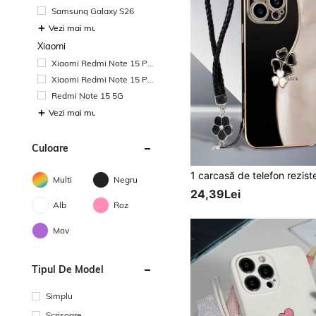
Samsung Galaxy S26
Vezi mai multe
Xiaomi
Xiaomi Redmi Note 15 Pr
o+
Xiaomi Redmi Note 15 Pr
o
Redmi Note 15 5G
Vezi mai multe
Culoare
Multi
Negru
24,39Lei
Alb
Roz
Mov
Tipul De Model
Simplu
Scrisoare