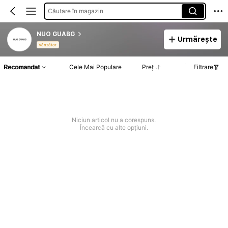
Căutare în magazin
NUO GUABG
Urmărește
Vânzător
Recomandat
Cele Mai Populare
Preț
Filtrare
Niciun articol nu a corespuns.
Încearcă cu alte opțiuni.