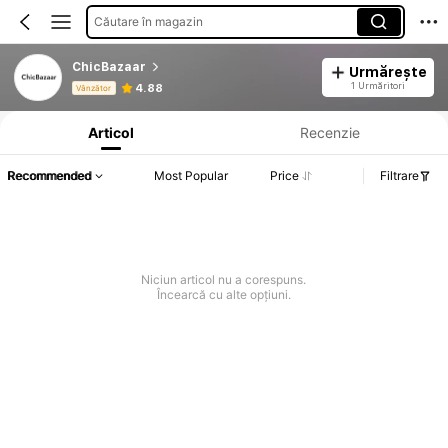
Căutare în magazin
ChicBazaar
Urmărește
Informații despre produs: Divulgarea prețului, detalii privind vânzările și stocul.
1 Urmăritori
4.88
Vânzător
Articol
Recenzie
Recommended
Most Popular
Price
Filtrare
Niciun articol nu a corespuns.
Încearcă cu alte opțiuni.