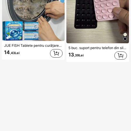
JUE FISH Tablete pentru curățarea mașinii de spălat, formulă de curățare profundă, potrivite pentru mașini de spălat cu încărcare superioară și frontală, elimină mirosurile, petele de apă dură, calcarul, reziduurile de săpun și scămeii, parfum proaspăt de lămâie, întreținere lunară, Home Sanctuary, esențial
5 buc. suport pentru telefon din silicon cu ventuză, suport lipicios pentru telefon, suport adeziv pentru telefon (înainte de utilizare, vă rugăm să curățați cu atenție suprafața pentru a vă asigura că este curată și plată; așteptați 30 de minute după lipire înainte de utilizare), accesoriu indispensabil
14
,43Lei
13
,39Lei