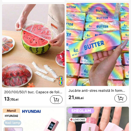
Jucărie anti-stres realistă în formă de unt, colorată, curcubeu, spinner deget moale și rezistent la presiune, cu revenire lentă, jucărie senzorială pentru ameliorarea stresului și anxietății, cadou amuzant tip farsă, potrivită pentru autism, îmbunătățește starea de spirit, cadou perfect, cadou pentru petreceri
200/100/50/1 buc. Capace de folie adezivă de unelui pentru alimente, capace pentru capul de duș, pungi de shrink multifuncționale de unelui, capace de unelui pentru pantofi, folie adezivă îngroșată pentru bucătărie, capace de unelui pentru conservarea alimentelor în frigider, capace elastice extensibile, pentru uz zilnic
21
13
,68Lei
,15Lei