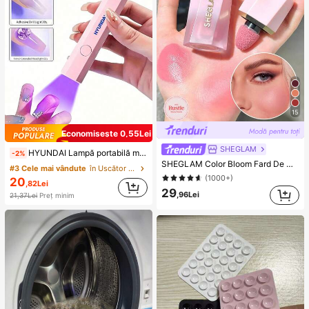
15
Economisește 0,55Lei
SHEGLAM
HYUNDAI Lampă portabilă mini pentru uscare unghii, reîncărcabilă, de mână, UV/LED, cu afișaj digital, uscare rapidă, potrivită pentru ieșiri zilnice, accesorii pentru îngrijirea unghiilor pentru femei
-2%
SHEGLAM Color Bloom Fard De Obraz Lichid Finisaj Mat-Love Cake Brand De FrumusețE Cosmetice Machiaj Pentru Femei șI Fete
#3 Cele mai vândute
în Uscător de unghii Lampă și uscătoare pentru ung
(1000+)
20
,82Lei
29
,96Lei
21,37Lei
Preț minim