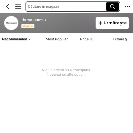
Căutare în magazin
HomeLoom
Urmărește
Vânzător
Recommended
Most Popular
Price
Filtrare
Niciun articol nu a corespuns.
Încearcă cu alte opțiuni.