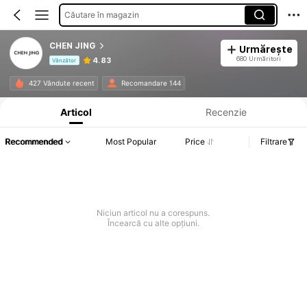
Căutare în magazin
CHEN JING
Urmărește
680 Urmăritori
4.83
Vânzător
Informații despre produs: Divulgarea prețului, detalii privind vânzările și stocul.
427 Vândute recent
Recomandare 144
Articol
Recenzie
Recommended
Most Popular
Price
Filtrare
Niciun articol nu a corespuns.
Încearcă cu alte opțiuni.