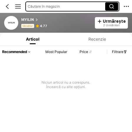
Căutare în magazin
MYILIN
Urmărește
Informații despre produs: Divulgarea prețului, detalii privind vânzările și stocul.
2 Urmăritori
4.77
Vânzător
Articol
Recenzie
Recommended
Most Popular
Price
Filtrare
Niciun articol nu a corespuns.
Încearcă cu alte opțiuni.