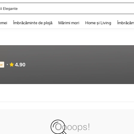
ii Elegante
and down arrow keys to navigate search Căutare recentă and Descoperire Căutar
emei
Îmbrăcăminte de plajă
Mărimi mari
Home și Living
Îmbrăcăm
4.90
or