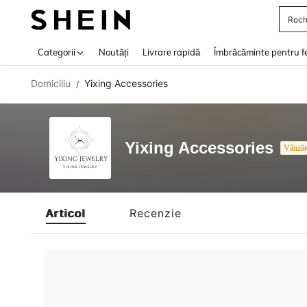
Roch
Use up 
Categorii
Noutăți
Livrare rapidă
Îmbrăcăminte pentru f
Domiciliu
Yixing Accessories
/
Yixing Accessories
Vânzăt
Articol
Recenzie