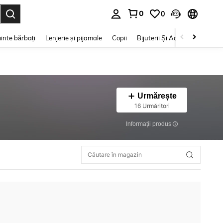
0
0
e. Press Enter to select.
inte bărbați
Lenjerie și pijamale
Copii
Bijuterii Și Accesorii
Frumu
Urmărește
16 Urmăritori
Informații produs