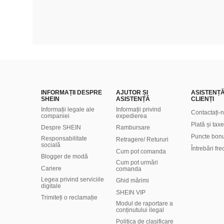
INFORMAȚII DESPRE
AJUTOR ȘI
ASISTENȚ
SHEIN
ASISTENȚĂ
CLIENȚI
Informații legale ale
Informații privind
Contactați-
companiei
expedierea
Plată și taxe
Despre SHEIN
Rambursare
Puncte bon
Responsabilitate
Retragere/ Retururi
socială
Întrebări fr
Cum pot comanda
Blogger de modă
Cum pot urmări
Cariere
comanda
Legea privind serviciile
Ghid mărimi
digitale
SHEIN VIP
Trimiteți o reclamație
Modul de raportare a
conținutului ilegal
Politica de clasificare