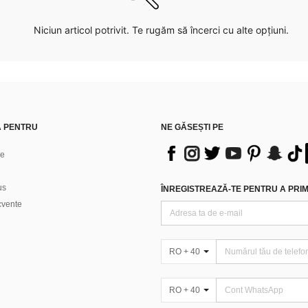
Niciun articol potrivit. Te rugăm să încerci cu alte opțiuni.
Ă PENTRU
NE GĂSEȘTI PE
ne
us
ÎNREGISTREAZĂ-TE PENTRU A PRIMI
ecvente
RO + 40
RO + 40