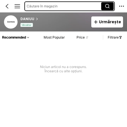
Căutare în magazin
DANIUU
Urmărește
Vânzător
Recommended
Most Popular
Price
Filtrare
Niciun articol nu a corespuns.
Încearcă cu alte opțiuni.