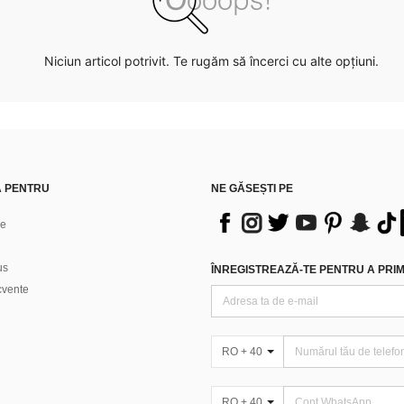
Niciun articol potrivit. Te rugăm să încerci cu alte opțiuni.
Ă PENTRU
NE GĂSEȘTI PE
ne
us
ÎNREGISTREAZĂ-TE PENTRU A PRIMI
ecvente
RO + 40
RO + 40