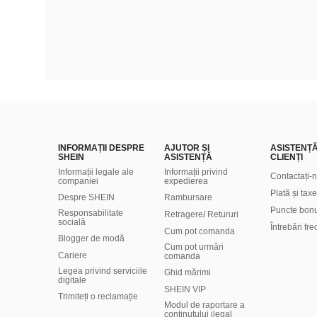
INFORMAȚII DESPRE
AJUTOR ȘI
ASISTENȚ
SHEIN
ASISTENȚĂ
CLIENȚI
Informații legale ale
Informații privind
Contactați-
companiei
expedierea
Plată și taxe
Despre SHEIN
Rambursare
Puncte bon
Responsabilitate
Retragere/ Retururi
socială
Întrebări fr
Cum pot comanda
Blogger de modă
Cum pot urmări
Cariere
comanda
Legea privind serviciile
Ghid mărimi
digitale
SHEIN VIP
Trimiteți o reclamație
Modul de raportare a
conținutului ilegal