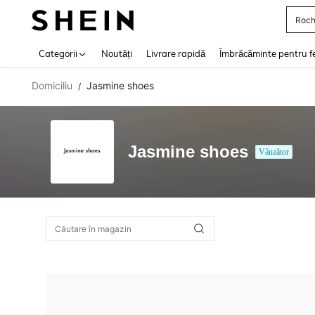
Roch
Use up 
Categorii
Noutăți
Livrare rapidă
Îmbrăcăminte pentru f
Domiciliu
Jasmine shoes
/
Jasmine shoes
Vânzător