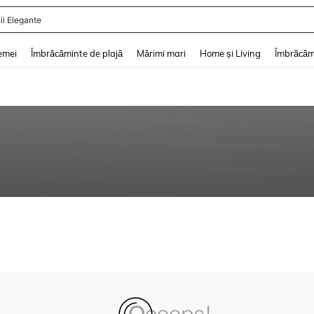
ii Elegante
and down arrow keys to navigate search Căutare recentă and Descoperire Căutar
emei
Îmbrăcăminte de plajă
Mărimi mari
Home și Living
Îmbrăcăm