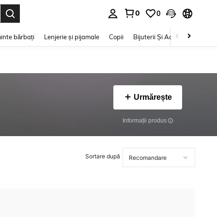
0
0
e. Press Enter to select.
inte bărbați
Lenjerie și pijamale
Copii
Bijuterii Și Accesorii
Frumu
Urmărește
Informații produs
Sortare după