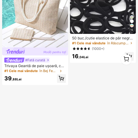
15
50 buc./cutie elastice de păr negre
de bază pentru femei, cu elasticitat
#1 Cele mai vândute
în Răscumpărat frecvent Accesorii pentru păr pentr
e ridicată, fără cusături, pentru coa
(1000+)
dă de cal, pentru sală, sport și coaf
16
etă zilnică, confort pe toată ziua
1
,04Lei
#Fată curată
1
Trivaya Geantă de paie ușoară, cas
ual, minimalistă, cu portmonede pe
#1 Cele mai vândute
în Bej Femei Tote Genti
ntru monede, pentru fete adolescen
39
te, femei și studente, perfectă pentr
,88Lei
u facultate, activități în aer liber, căl
ătorii, ieșiri și vacanțe, geantă de v
acanță la modă pentru vară, geantă
de plajă din paie pentru vară pentru
femei, accesorii esențiale de vacan
ță, se potrivește perfect cu accesor
iile de plajă pentru femei, cele mai p
opulare geante de plajă pentru fem
ei, geantă de vacanță de vară la mo
dă, geante esențiale de plajă pentru
vacanțe și sărbători, cea mai nouă
geantă de vacanță, accesorii esenți
ale de vacanță, vacanță, boho chic