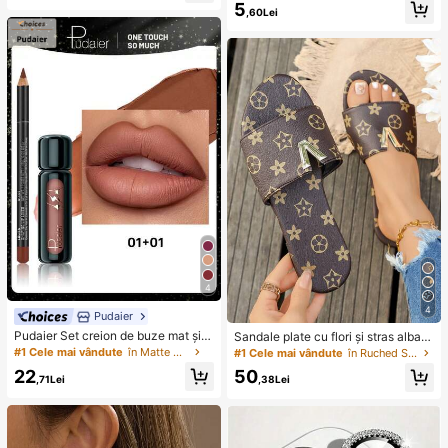
buc - Instrument de manichiură ino
5
,60Lei
dor, pentru netezirea marginilor, îngr
ijirea unghiilor sănătoase, cap de pil
ă de unghii din cuarț în roz și violet,
mâner confortabil, potrivit pentru în
grijirea mâinilor și picioarelor, poate
fi folosită pentru curățarea unghiilor
de la picioare și a picioarelor
4
4
Pudaier
Pudaier Set creion de buze mat și l
Sandale plate cu flori și stras albast
uciu de buze - Set creion de buze ș
ru, stil viral - perfecte pentru vibe d
#1 Cele mai vândute
în Matte Seturi de buze
#1 Cele mai vândute
în Ruched Sandale pentru femei
i luciu de buze, de lungă durată și r
e vară la plajă!
22
50
ezistent la apă, textură catifelată, di
,71Lei
,38Lei
sponibil în culorile nud și prună, potr
ivit pentru machiajul zilnic și de săr
bători | Combinație perfectă, creea
ză un machiaj impecabil al buzelor,
formulă antiaderentă