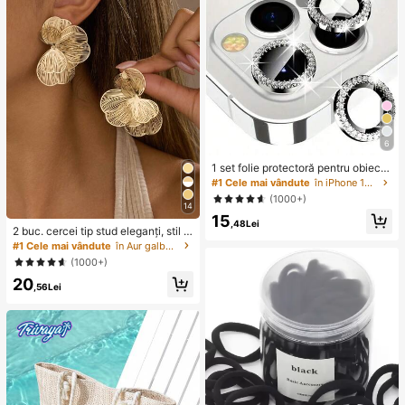
6
1 set folie protectoră pentru obiecti
vul camerei cu diamant strălucitor,
#1 Cele mai vândute
în iPhone 13 Mini Protecții pentru lentile
potrivită pentru iPhone 12/12 Mini/1
(1000+)
2 Pro/12 Pro Max, 13/13 Mini/13 Pr
14
15
o/13 Pro Max, 11/11 Pro/11 Pro Max,
,48Lei
2 buc. cercei tip stud eleganți, stil c
14/14 Plus/14 Pro/14 Pro Max, 15/1
hic, cu floare aurie, potriviți pentru
5 Plus/15 Pro/15 Pro Max, sticlă sec
#1 Cele mai vândute
în Aur galben Cercei cu cerc pentru femei
uz zilnic, întâlniri, petreceri, festival
urizată decorată cu stras încorpora
(1000+)
uri, banchete, cadou pentru ea, biju
t, stras colorat
20
terii asortate
,56Lei