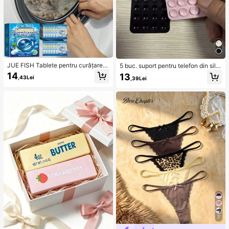
JUE FISH Tablete pentru curățarea
5 buc. suport pentru telefon din silic
mașinii de spălat, formulă de curăța
on cu ventuză, suport lipicios pentr
14
13
,43Lei
,39Lei
re profundă, potrivite pentru mașini
u telefon, suport adeziv pentru telef
de spălat cu încărcare superioară și
on (înainte de utilizare, vă rugăm să
frontală, elimină mirosurile, petele d
curățați cu atenție suprafața pentru
e apă dură, calcarul, reziduurile de
a vă asigura că este curată și plată;
săpun și scămeii, parfum proaspăt d
așteptați 30 de minute după lipire î
e lămâie, întreținere lunară, Home S
nainte de utilizare), accesoriu indis
anctuary, esențial
pensabil
7