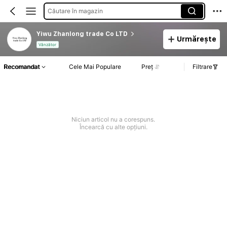
Căutare în magazin
Yiwu Zhanlong trade Co LTD
Urmărește
Vânzător
Recomandat
Cele Mai Populare
Preț
Filtrare
Niciun articol nu a corespuns.
Încearcă cu alte opțiuni.