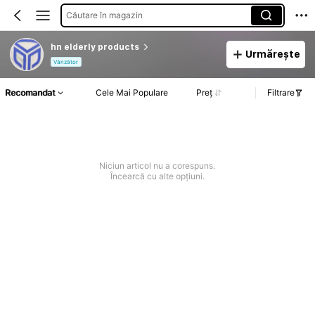
Căutare în magazin
hn elderly products
Urmărește
Vânzător
Recomandat
Cele Mai Populare
Preț
Filtrare
Niciun articol nu a corespuns.
Încearcă cu alte opțiuni.