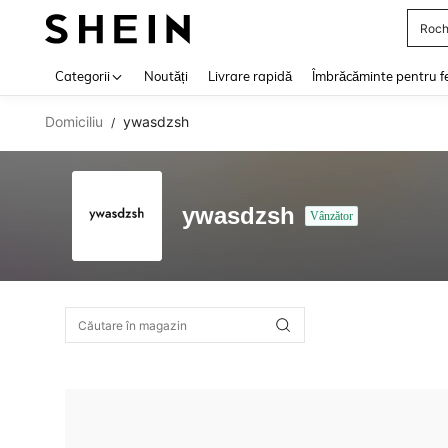
Roch
Use up 
Categorii
Noutăți
Livrare rapidă
Îmbrăcăminte pentru f
Domiciliu
ywasdzsh
/
ywasdzsh
Vânzător