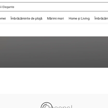
ii Elegante
and down arrow keys to navigate search Căutare recentă and Descoperire Căutar
emei
Îmbrăcăminte de plajă
Mărimi mari
Home și Living
Îmbrăcăm