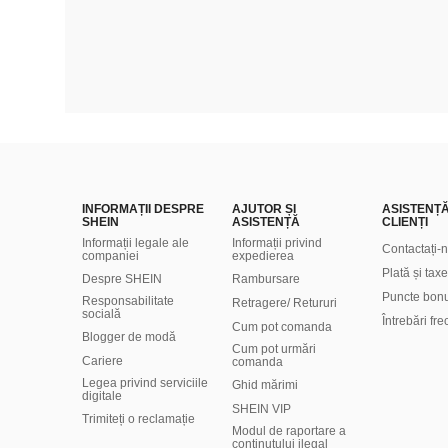
INFORMAȚII DESPRE
AJUTOR ȘI
ASISTENȚ
SHEIN
ASISTENȚĂ
CLIENȚI
Informații legale ale
Informații privind
Contactați-
companiei
expedierea
Plată și taxe
Despre SHEIN
Rambursare
Puncte bon
Responsabilitate
Retragere/ Retururi
socială
Întrebări fr
Cum pot comanda
Blogger de modă
Cum pot urmări
Cariere
comanda
Legea privind serviciile
Ghid mărimi
digitale
SHEIN VIP
Trimiteți o reclamație
Modul de raportare a
conținutului ilegal