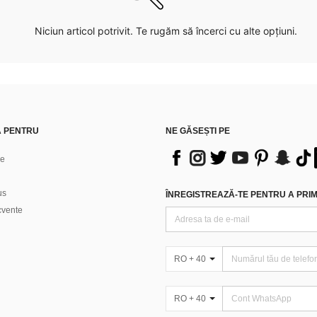
Niciun articol potrivit. Te rugăm să încerci cu alte opțiuni.
Ă PENTRU
NE GĂSEȘTI PE
ne
us
ÎNREGISTREAZĂ-TE PENTRU A PRIMI
ecvente
RO + 40
RO + 40