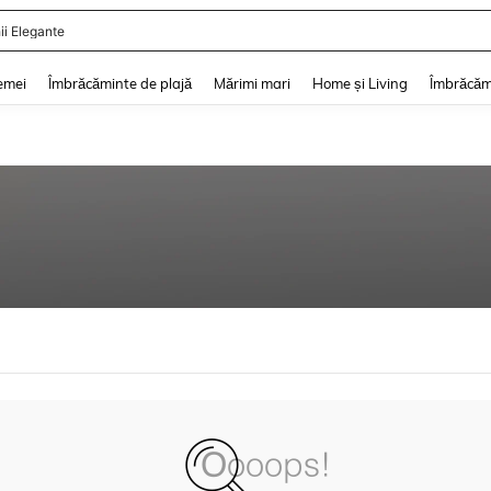
ii Elegante
and down arrow keys to navigate search Căutare recentă and Descoperire Căutar
emei
Îmbrăcăminte de plajă
Mărimi mari
Home și Living
Îmbrăcăm