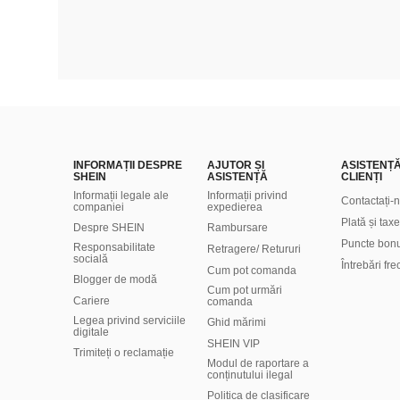
INFORMAȚII DESPRE
AJUTOR ȘI
ASISTENȚ
SHEIN
ASISTENȚĂ
CLIENȚI
Informații legale ale
Informații privind
Contactați-
companiei
expedierea
Plată și taxe
Despre SHEIN
Rambursare
Puncte bon
Responsabilitate
Retragere/ Retururi
socială
Întrebări fr
Cum pot comanda
Blogger de modă
Cum pot urmări
Cariere
comanda
Legea privind serviciile
Ghid mărimi
digitale
SHEIN VIP
Trimiteți o reclamație
Modul de raportare a
conținutului ilegal
Politica de clasificare