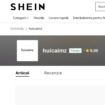
Roch
Use up 
Categorii
Noutăți
Livrare rapidă
Îmbrăcăminte pentru f
Domiciliu
huicaimz
/
huicaimz
5.00
Vânzător
Articol
Recenzie