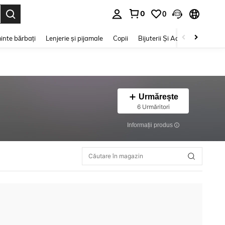
0
0
e. Press Enter to select.
inte bărbați
Lenjerie și pijamale
Copii
Bijuterii Și Accesorii
Frumu
Urmărește
6 Urmăritori
Informații produs