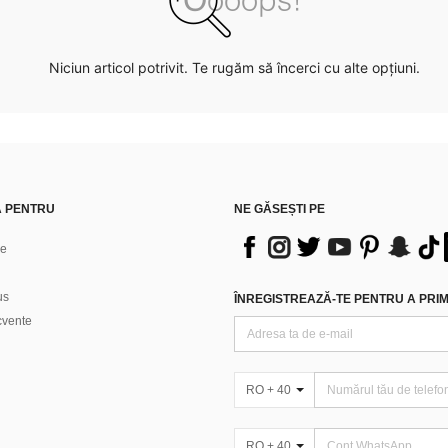
Niciun articol potrivit. Te rugăm să încerci cu alte opțiuni.
Ă PENTRU
NE GĂSEȘTI PE
ne
us
ÎNREGISTREAZĂ-TE PENTRU A PRIMI
ecvente
RO + 40
RO + 40