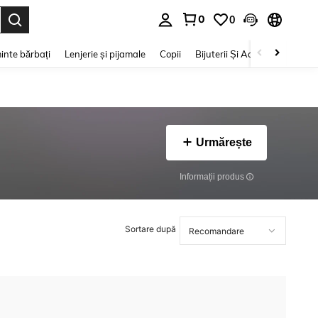
0
0
e. Press Enter to select.
inte bărbați
Lenjerie și pijamale
Copii
Bijuterii Și Accesorii
Frumu
Urmărește
Informații produs
Sortare după