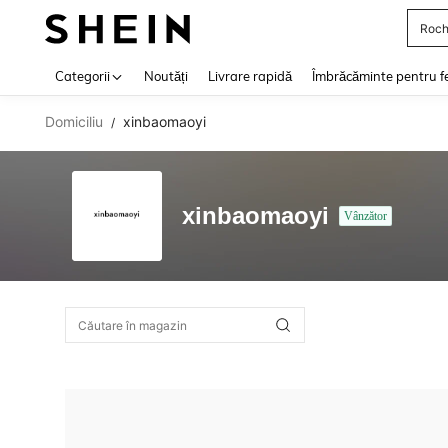
Roch
Use up 
Categorii
Noutăți
Livrare rapidă
Îmbrăcăminte pentru f
Domiciliu
xinbaomaoyi
/
xinbaomaoyi
Vânzător