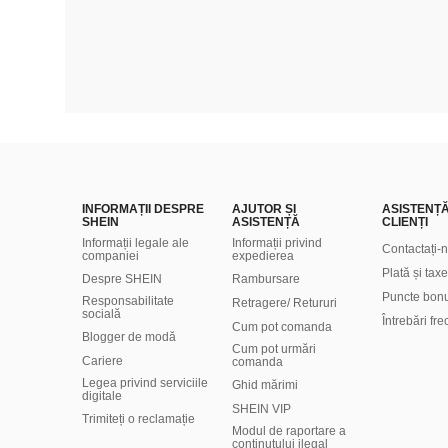
INFORMAȚII DESPRE
AJUTOR ȘI
ASISTENȚ
SHEIN
ASISTENȚĂ
CLIENȚI
Informații legale ale
Informații privind
Contactați-
companiei
expedierea
Plată și taxe
Despre SHEIN
Rambursare
Puncte bon
Responsabilitate
Retragere/ Retururi
socială
Întrebări fr
Cum pot comanda
Blogger de modă
Cum pot urmări
Cariere
comanda
Legea privind serviciile
Ghid mărimi
digitale
SHEIN VIP
Trimiteți o reclamație
Modul de raportare a
conținutului ilegal