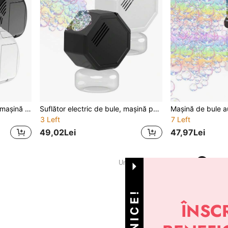
Pistol cu bule pentru copii, mașină electrică de bule pentru exterior și scenă, compactă și portabilă, potrivită pentru diverse ocazii: nunți, spectacole, petreceri, adunări (fără baterii și soluție pentru bule)
Suflător electric de bule, mașină portabilă de bule potrivită pentru copii, poate fi folosită ca jucărie pentru petreceri de vară în aer liber, nunți, aniversări și jocuri cu apă (bateria și soluția pentru bule nu sunt incluse)
3 Left
7 Left
49,02Lei
47,97Lei
1
Un total de 1 pagini