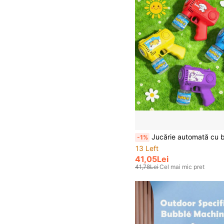
Jucărie automată cu bule, suflantă de bule cu desene animate cu lansator de bule cu mai multe găuri și un singur clic, jucărie de divertisment de vară în aer liber, cadou de petrecere de ziua de 
-1%
13 Left
41,05Lei
41,78Lei
Cel mai mic pret