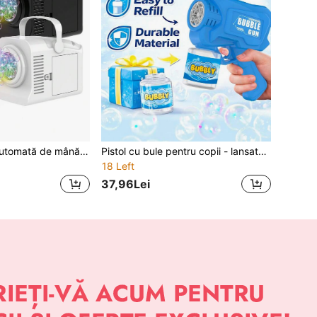
Mașină de bule automată de mână pentru copii, potrivită pentru joacă cu apă în aer liber vara, petreceri, nunți și cadouri de zi de naștere (bateria și soluția pentru bule nu sunt incluse)
Pistol cu bule pentru copii - lansator automat de bule, echipat cu o sticlă pentru depozitarea apei și o jucărie pentru fabricarea bulelor ușor de reîncărcat. Potrivit pentru copii, băieți și fete. Este o alegere de cadou pentru petreceri de vară în aer liber, aniversări și nunți. (Fără baterii și fără bule)
18 Left
37,96Lei