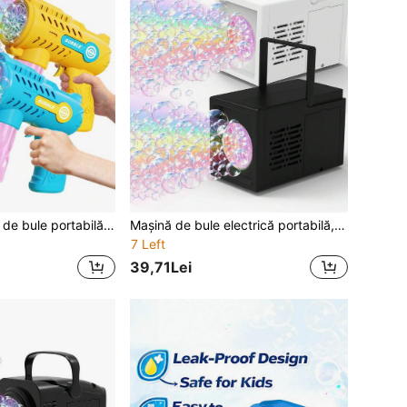
Mașină automată de bule portabilă - Joc în aer liber, Cadou de petrecere - Accesorii pentru suflat bule. Pistol electric pentru bule. Generare de bule fine. Opțiuni de culoare galben și albastru (Bateriile și soluția de bule nu sunt incluse)
Mașină de bule electrică portabilă, suflantă de bule cu mai multe găuri, pornire cu un singur buton, aparat de bule portabil potrivit pentru copii, jucărie pentru petreceri în aer liber de vară, nunți, zile de naștere, în alb/negru (fără baterii, apă cu bule)
7 Left
39,71Lei