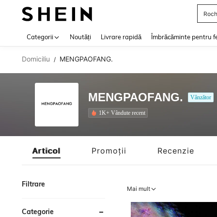
Roch
Use up 
Categorii
Noutăți
Livrare rapidă
Îmbrăcăminte pentru f
Domiciliu
MENGPAOFANG.
/
MENGPAOFANG.
Vânzător
1K+ Vândute recent
Articol
Promoții
Recenzie
Filtrare
Mai mult
Categorie