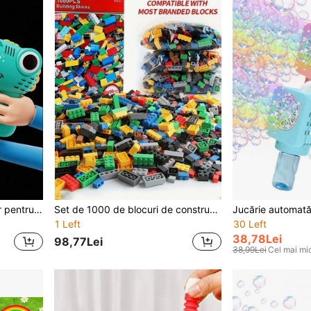
Mașină de bule cu dinozaur pentru copii, jucărie electrică cu suflantă de bule, aparat de făcut bule. Potrivită pentru jucării de joacă în apă vara. Cadou pentru băieți și fete (Bateriile și soluția de bule nu sunt incluse)
Set de 1000 de blocuri de construcție creative - Jucărie educațională de asamblare DIY - Exerciții pentru abilități motorii și cognitive, cadou excelent
1 Left
30 Left
38,78Lei
98,77Lei
38,99Lei
Cel mai mic