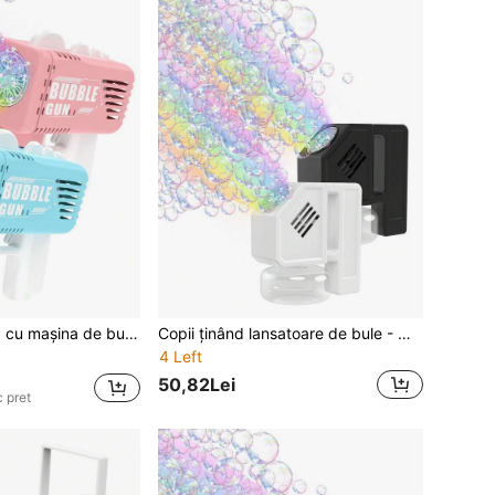
Jucărie automată cu mașina de bule, pistol electric portabil cu bule, cadou potrivit pentru băieți și fete, pentru joacă în aer liber sau petrecere. Doar apăsați butonul pentru a produce bule (nu necesită baterie sau lichid pentru bule).
Copii ținând lansatoare de bule - Mașină automată de bule, putere de ieșire ridicată, jucărie de vară pentru exterior alimentată cu baterii, potrivită pentru petreceri de aniversare, nunți și evenimente de festival. (Fără baterii și fără bule)
4 Left
50,82Lei
 pret