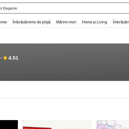
ii De Vară
and down arrow keys to navigate search Căutare recentă and Descoperire Căutar
emei
Îmbrăcăminte de plajă
Mărimi mari
Home și Living
Îmbrăcăm
4.51