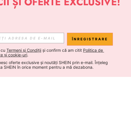
ÎNREGISTRARE
 cu 
Termeni și Condiții
 și confirm că am citit 
Politica de 
te și cookie-uri
.
esc oferte exclusive și noutăți SHEIN prin e-mail. Înțeleg 
ta SHEIN în orice moment pentru a mă dezabona.