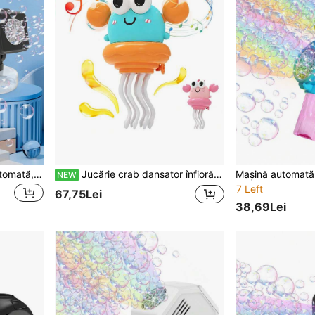
Mașină de bule complet automată, reglabilă, cu debit puternic de bule, potrivită pentru petreceri în aer liber, joacă, accesorii cu bule, cadou de zi de naștere pentru copii (fără baterii și soluție pentru bule)
Jucărie crab dansator înfiorător - cu sunet electric și senzori de lumină, evitare automată a obstacolelor, se mișcă și se balancează, jucărie amuzantă și relaxantă pentru bebeluși
NEW
7 Left
67,75Lei
38,69Lei