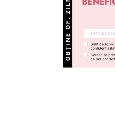
OBȚINE OF. ZILNICE!
Sunt de acord
confidențialita
Doresc să prim
că pot contac