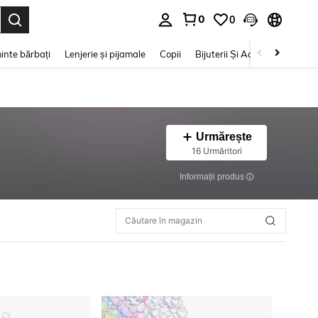
0
0
e. Press Enter to select.
inte bărbați
Lenjerie și pijamale
Copii
Bijuterii Și Accesorii
Frumu
Urmărește
16 Urmăritori
Informații produs