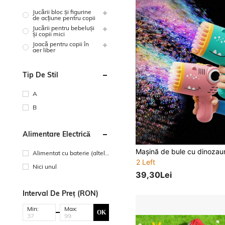
Jucării bloc și figurine
de acțiune pentru copii
Jucării pentru bebeluși
și copii mici
Joacă pentru copii în
aer liber
Tip De Stil
A
B
Alimentare Electrică
Alimentat cu baterie (altele
2 Left
baterii)
Nici unul
39,30Lei
Interval De Preț (RON)
Min:
Max:
OK