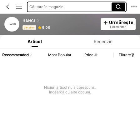
Căutare în magazin
HANCI
Urmărește
Informații despre produs: Divulgarea prețului, detalii privind vânzările și stocul.
1 Urmăritori
5.00
Vânzător
Articol
Recenzie
Recommended
Most Popular
Price
Filtrare
Niciun articol nu a corespuns.
Încearcă cu alte opțiuni.