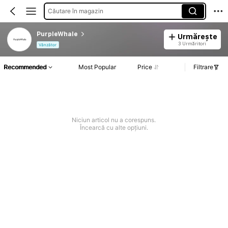
Căutare în magazin
PurpleWhale
Urmărește
3 Urmăritori
Vânzător
Recommended
Most Popular
Price
Filtrare
Niciun articol nu a corespuns.
Încearcă cu alte opțiuni.