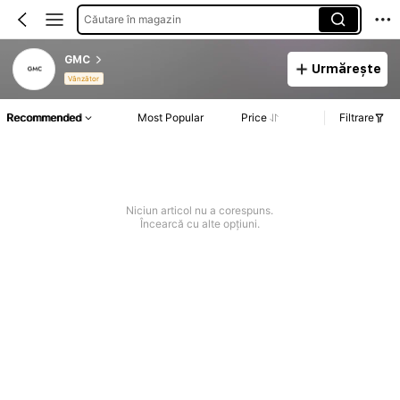
Căutare în magazin
GMC
Urmărește
Vânzător
Recommended
Most Popular
Price
Filtrare
Niciun articol nu a corespuns.
Încearcă cu alte opțiuni.