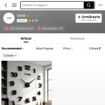
Căutare în magazin
CXOD
Urmărește
100 Urmăritori
4.79
Vânzător
Informații despre produs: Divulgarea prețului, detalii privind vânzările și stocul.
4.3K Vândute recent
Recomandare 267
Articol
Recenzie
Recommended
Most Popular
Price
Filtrare
Culoare