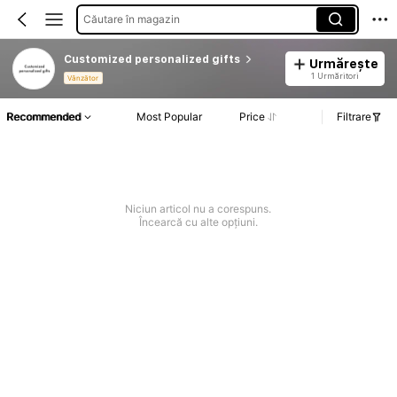
Căutare în magazin
Customized personalized gifts
Urmărește
1 Urmăritori
Vânzător
Recommended
Most Popular
Price
Filtrare
Niciun articol nu a corespuns.
Încearcă cu alte opțiuni.