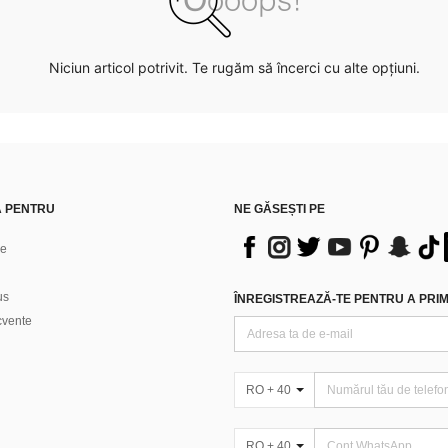
Niciun articol potrivit. Te rugăm să încerci cu alte opțiuni.
Ă PENTRU
NE GĂSEȘTI PE
ne
us
ÎNREGISTREAZĂ-TE PENTRU A PRIMI
ecvente
RO + 40
RO + 40