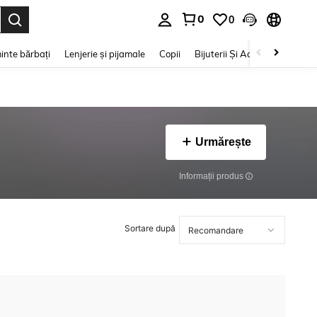
0
0
e. Press Enter to select.
inte bărbați
Lenjerie și pijamale
Copii
Bijuterii Și Accesorii
Frumu
Urmărește
Informații produs
Sortare după