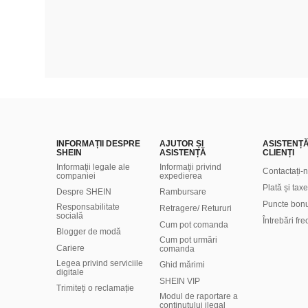
INFORMAȚII DESPRE
AJUTOR ȘI
ASISTENȚ
SHEIN
ASISTENȚĂ
CLIENȚI
Informații legale ale
Informații privind
Contactați-
companiei
expedierea
Plată și taxe
Despre SHEIN
Rambursare
Puncte bon
Responsabilitate
Retragere/ Retururi
socială
Întrebări fr
Cum pot comanda
Blogger de modă
Cum pot urmări
Cariere
comanda
Legea privind serviciile
Ghid mărimi
digitale
SHEIN VIP
Trimiteți o reclamație
Modul de raportare a
conținutului ilegal