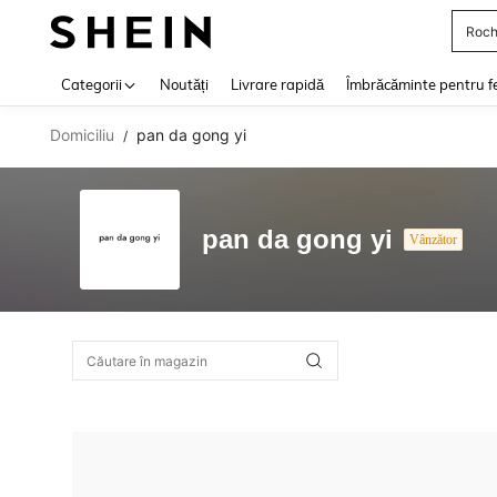
Roch
Use up 
Categorii
Noutăți
Livrare rapidă
Îmbrăcăminte pentru f
Domiciliu
pan da gong yi
/
pan da gong yi
Vânzător