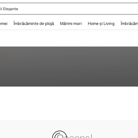
ii Elegante
and down arrow keys to navigate search Căutare recentă and Descoperire Căutar
emei
Îmbrăcăminte de plajă
Mărimi mari
Home și Living
Îmbrăcăm