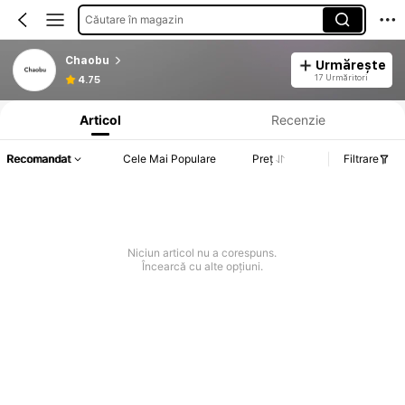
Căutare în magazin
Chaobu
Urmărește
Informații despre produs: Divulgarea prețului, detalii privind vânzările și stocul.
17 Urmăritori
4.75
Articol
Recenzie
Recomandat
Cele Mai Populare
Preț
Filtrare
Niciun articol nu a corespuns.
Încearcă cu alte opțiuni.