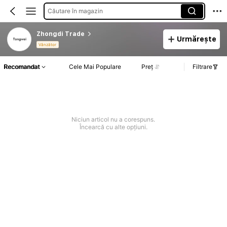
Căutare în magazin
Zhongdi Trade
Urmărește
Vânzător
Recomandat
Cele Mai Populare
Preț
Filtrare
Niciun articol nu a corespuns.
Încearcă cu alte opțiuni.