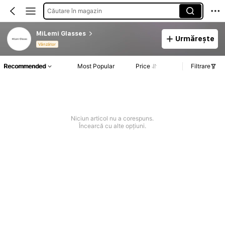
Căutare în magazin
MiLemi Glasses
Urmărește
Vânzător
Recommended
Most Popular
Price
Filtrare
Niciun articol nu a corespuns.
Încearcă cu alte opțiuni.