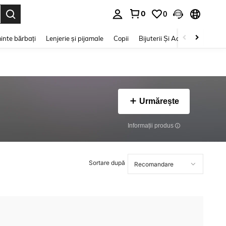
0
0
e. Press Enter to select.
inte bărbați
Lenjerie și pijamale
Copii
Bijuterii Și Accesorii
Frumu
Urmărește
Informații produs
Sortare după