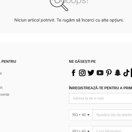
Niciun articol potrivit. Te rugăm să încerci cu alte opțiuni.
Ă PENTRU
NE GĂSEȘTI PE
ne
us
ÎNREGISTREAZĂ-TE PENTRU A PRIMI
ecvente
RO + 40
RO + 40