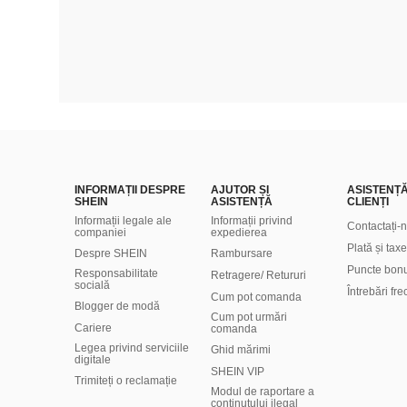
INFORMAȚII DESPRE
AJUTOR ȘI
ASISTENȚ
SHEIN
ASISTENȚĂ
CLIENȚI
Informații legale ale
Informații privind
Contactați-
companiei
expedierea
Plată și taxe
Despre SHEIN
Rambursare
Puncte bon
Responsabilitate
Retragere/ Retururi
socială
Întrebări fr
Cum pot comanda
Blogger de modă
Cum pot urmări
Cariere
comanda
Legea privind serviciile
Ghid mărimi
digitale
SHEIN VIP
Trimiteți o reclamație
Modul de raportare a
conținutului ilegal