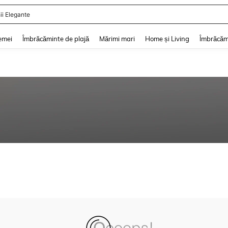
ii Elegante
and down arrow keys to navigate search Căutare recentă and Descoperire Căutar
emei
Îmbrăcăminte de plajă
Mărimi mari
Home și Living
Îmbrăcăm