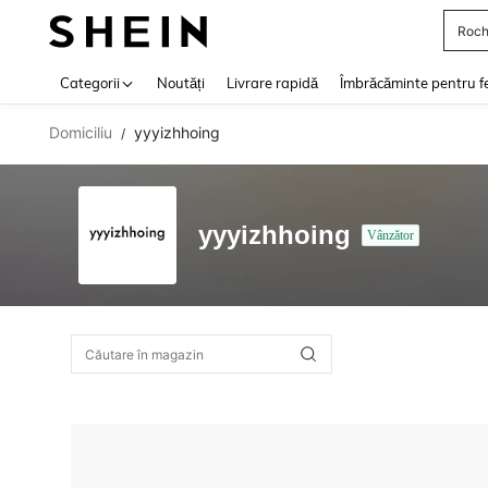
Roch
Use up 
Categorii
Noutăți
Livrare rapidă
Îmbrăcăminte pentru f
Domiciliu
yyyizhhoing
/
yyyizhhoing
Vânzător