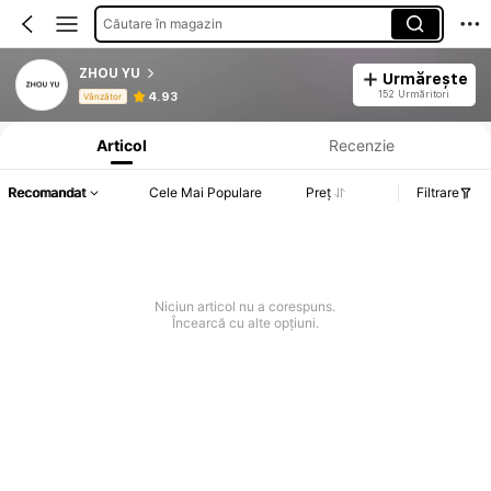
Căutare în magazin
ZHOU YU
Urmărește
Informații despre produs: Divulgarea prețului, detalii privind vânzările și stocul.
152 Urmăritori
4.93
Vânzător
Articol
Recenzie
Recomandat
Cele Mai Populare
Preț
Filtrare
Niciun articol nu a corespuns.
Încearcă cu alte opțiuni.