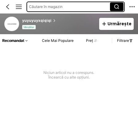
Căutare în magazin
yuyuyuyxqiqiqi
Urmărește
Vânzător
Recomandat
Cele Mai Populare
Preț
Filtrare
Niciun articol nu a corespuns.
Încearcă cu alte opțiuni.