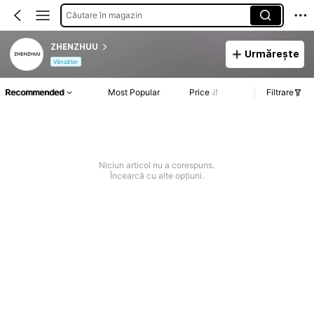
Căutare în magazin
ZHENZHUU
Urmărește
Vânzător
Recommended
Most Popular
Price
Filtrare
Niciun articol nu a corespuns.
Încearcă cu alte opțiuni.