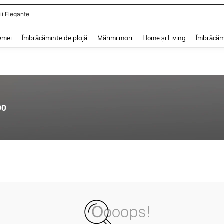
ii Elegante
and down arrow keys to navigate search Căutare recentă and Descoperire Căutar
emei
Îmbrăcăminte de plajă
Mărimi mari
Home și Living
Îmbrăcăm
00