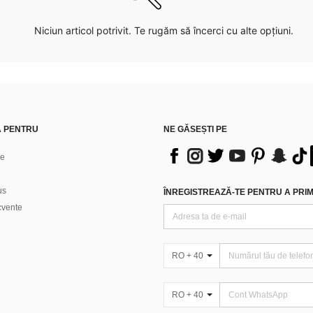
Niciun articol potrivit. Te rugăm să încerci cu alte opțiuni.
Ă PENTRU
NE GĂSEȘTI PE
ne
us
ÎNREGISTREAZĂ-TE PENTRU A PRIMI
ecvente
RO + 40
RO + 40