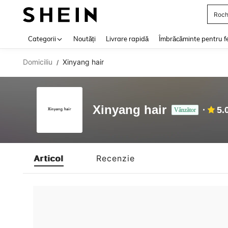
Roch
Use up 
Categorii
Noutăți
Livrare rapidă
Îmbrăcăminte pentru f
Domiciliu
Xinyang hair
/
Xinyang hair
5.
Vânzător
Articol
Recenzie