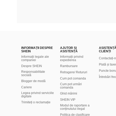
INFORMAȚII DESPRE
AJUTOR ȘI
ASISTENȚ
SHEIN
ASISTENȚĂ
CLIENȚI
Informații legale ale
Informații privind
Contactați-
companiei
expedierea
Plată și taxe
Despre SHEIN
Rambursare
Puncte bon
Responsabilitate
Retragere/ Retururi
socială
Întrebări fr
Cum pot comanda
Blogger de modă
Cum pot urmări
Cariere
comanda
Legea privind serviciile
Ghid mărimi
digitale
SHEIN VIP
Trimiteți o reclamație
Modul de raportare a
conținutului ilegal
Politica de clasificare