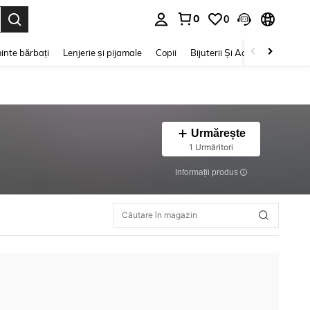
0
0
e. Press Enter to select.
inte bărbați
Lenjerie și pijamale
Copii
Bijuterii Și Accesorii
Frumu
Urmărește
1 Urmăritori
Informații produs