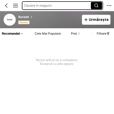
Căutare în magazin
Bulekk
Urmărește
Vânzător
Recomandat
Cele Mai Populare
Preț
Filtrare
Niciun articol nu a corespuns.
Încearcă cu alte opțiuni.