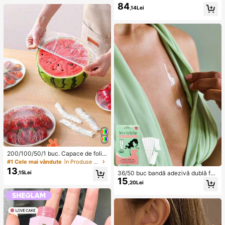
mătură, încrucișat, cu volane, asim
84
etric, cu șireturi, bustier, top peplum
,14Lei
200/100/50/1 buc. Capace de folie
adezivă de unelui pentru alimente,
#1 Cele mai vândute
în Produse la preț redus la 3 dolari Depozitare și
capace pentru capul de duș, pungi
13
,15Lei
36/50 buc bandă adezivă dublă faț
de shrink multifuncționale de unelu
15
ă la modă, bandă transparentă dubl
i, capace de unelui pentru pantofi, f
,20Lei
ă față pentru femei, bandă invizibilă
olie adezivă îngroșată pentru bucăt
fără urme pentru ridicarea bustului,
ărie, capace de unelui pentru conse
adeziv puternic pentru haine anti-c
rvarea alimentelor în frigider, capac
ădere, accesorii cu autocolante fix
e elastice extensibile, pentru uz ziln
e, pentru întoarcerea la școală, pre
ic
venirea expunerii, cadouri pentru c