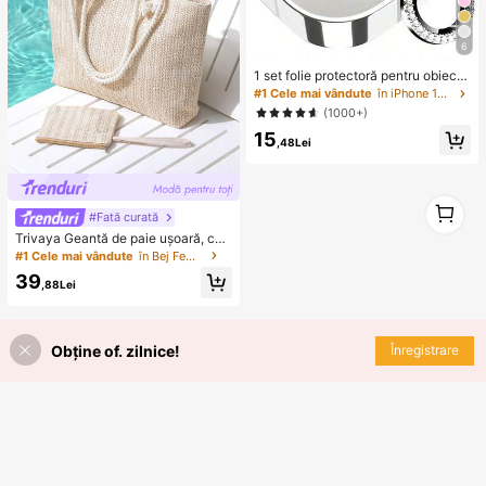
6
1 set folie protectoră pentru obiecti
vul camerei cu diamant strălucitor,
#1 Cele mai vândute
în iPhone 13 Mini Protecții pentru lentile
potrivită pentru iPhone 12/12 Mini/1
(1000+)
2 Pro/12 Pro Max, 13/13 Mini/13 Pr
15
o/13 Pro Max, 11/11 Pro/11 Pro Max,
,48Lei
14/14 Plus/14 Pro/14 Pro Max, 15/1
5 Plus/15 Pro/15 Pro Max, sticlă sec
urizată decorată cu stras încorpora
t, stras colorat
1
#Fată curată
1
Trivaya Geantă de paie ușoară, cas
ual, minimalistă, cu portmonede pe
#1 Cele mai vândute
în Bej Femei Tote Genti
ntru monede, pentru fete adolescen
39
te, femei și studente, perfectă pentr
,88Lei
u facultate, activități în aer liber, căl
ătorii, ieșiri și vacanțe, geantă de v
acanță la modă pentru vară, geantă
de plajă din paie pentru vară pentru
Obține of. zilnice!
Înregistrare
femei, accesorii esențiale de vacan
ță, se potrivește perfect cu accesor
iile de plajă pentru femei, cele mai p
opulare geante de plajă pentru fem
ei, geantă de vacanță de vară la mo
dă, geante esențiale de plajă pentru
vacanțe și sărbători, cea mai nouă
geantă de vacanță, accesorii esenți
ale de vacanță, vacanță, boho chic