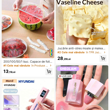
at Eye, extensii de gene segmentat
e, carte de gene portabilă, convena
bilă pentru călătorii, potrivite pentru
scenă, nuntă, exterior, muncă zilnic
ă, petreceri muzicale și alte ocazii.
(80D/100D/50D/60D/30D/40D/10
D/20D) Găluște de gene, gene indiv
iduale, gene false
Jucărie anti-stres moale și maleabil
ă din TPR cu miros de lapte dulce, î
#2 Cele mai vândute
în TPR Jucării noi și amuzante pentru adolescenți
n formă de dumpling, 5 cm, orname
28
nt drăguț și amuzant pentru strânge
,29Lei
200/100/50/1 buc. Capace de folie
re, cadou la modă și practic, potrivit
adezivă de unelui pentru alimente,
pentru zi de naștere, Paște, Hallow
#1 Cele mai vândute
în Produse la preț redus la 3 dolari Depozitare și
capace pentru capul de duș, pungi
een, Crăciun și diverse petreceri, îm
13
de shrink multifuncționale de unelu
bunătățește starea de spirit
,15Lei
i, capace de unelui pentru pantofi, f
olie adezivă îngroșată pentru bucăt
ărie, capace de unelui pentru conse
rvarea alimentelor în frigider, capac
e elastice extensibile, pentru uz ziln
ic