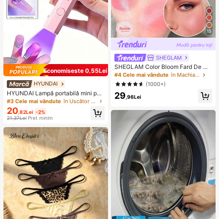
15
SHEGLAM
SHEGLAM Color Bloom Fard De Ob
Economisește 0,55Lei
raz Lichid Finisaj Mat-Love Cake B
#4 Cele mai vândute
în Machiaj facial
rand De FrumusețE Cosmetice Mac
HYUNDAI
(1000+)
hiaj Pentru Femei șI Fete
HYUNDAI Lampă portabilă mini pen
29
,96Lei
tru uscare unghii, reîncărcabilă, de
#3 Cele mai vândute
în Uscător de unghii Lampă și uscătoare pentru ung
mână, UV/LED, cu afișaj digital, usc
20
,82Lei
-2%
are rapidă, potrivită pentru ieșiri ziln
21,37Lei
Preț minim
ice, accesorii pentru îngrijirea unghi
ilor pentru femei