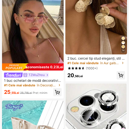
emei, două piese
14
2 buc. cercei tip stud eleganți, stil c
hic, cu floare aurie, potriviți pentru
#1 Cele mai vândute
în Aur galben Cercei cu cerc pentru femei
uz zilnic, întâlniri, petreceri, festival
Economisește 0,23Lei
(1000+)
uri, banchete, cadou pentru ea, biju
20
terii asortate
TZMuZhou
,56Lei
1 buc ochelari de modă decorativi p
entru femei, fără ramă, cu margini, d
#1 Cele mai vândute
în Decorațiuni pentru temple Accesorii pentru oche
reptunghiulari, mici, Ocean Slice, D
25
opamine Y2K, metalici, retro boemi,
,55Lei
25,78Lei
Preț minim
pentru vacanță, potriviți pentru plaj
ă, malul mării, fotografie stradală, în
tâlniri, condus, drumeții și activități î
n aer liber, unisex, estetici