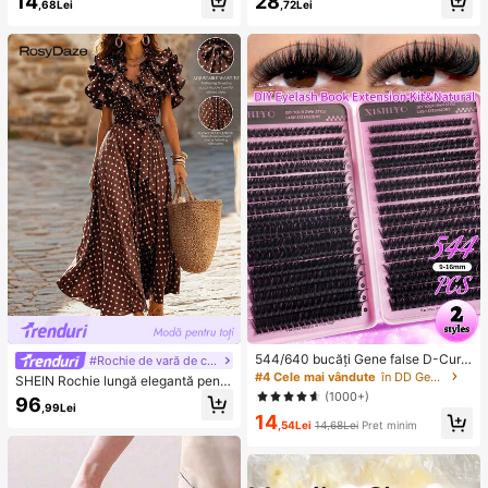
14
28
tru eliberarea stresului, disponibilă î
de aer pentru mașină, potrivit pentr
,68Lei
,72Lei
n roz, galben, alb și verde, perfectă
u adunări | petreceri | cadouri de zi
pentru cadouri de zi de naștere și s
de naștere
ărbători, mici cadouri surpriză zilnic
e, kawaii, îmbunătățește starea de
spirit
544/640 bucăți Gene false D-Curl,
#Rochie de vară de coastă
capacitate mare, potrivite pentru cr
#4 Cele mai vândute
în DD Genele individuale
SHEIN Rochie lungă elegantă pentr
earea unui machiaj al ochilor gros,
u femei cu buline, decolteu în V, vol
(1000+)
96
pufos și natural, DIY pentru frumuse
,99Lei
uri, centură în talie și talie strânsă, f
14
țea de acasă, carte de gene individ
ustă plină, potrivită pentru navetă, s
,54Lei
14,68Lei
Preț minim
uale cu capacitate mare, potrivite p
til stradal și petreceri, rochie maro c
entru începători, novici și artiști de
u buline
machiaj, moi și de lungă durată, pot
rivite pentru machiaj DIY Fox Eye/C