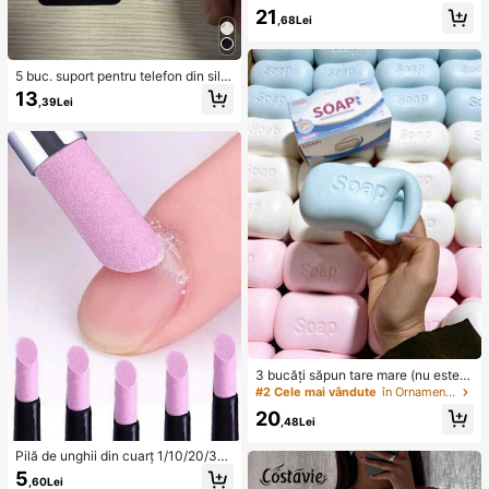
deget moale și rezistent la presiun
21
e, cu revenire lentă, jucărie senzori
,68Lei
ală pentru ameliorarea stresului și a
nxietății, cadou amuzant tip farsă, p
otrivită pentru autism, îmbunătățeșt
5 buc. suport pentru telefon din silic
e starea de spirit, cadou perfect, ca
on cu ventuză, suport lipicios pentr
13
dou pentru petreceri
,39Lei
u telefon, suport adeziv pentru telef
on (înainte de utilizare, vă rugăm să
curățați cu atenție suprafața pentru
a vă asigura că este curată și plată;
așteptați 30 de minute după lipire î
nainte de utilizare), accesoriu indis
pensabil
3 bucăți săpun tare mare (nu este j
ucărie, nu este atractiv pentru copi
#2 Cele mai vândute
în Ornamente decorative suspendate
i), potrivit ca cadou pentru prieteni
20
și iubită
,48Lei
Pilă de unghii din cuarț 1/10/20/30
buc - Instrument de manichiură ino
5
,60Lei
dor, pentru netezirea marginilor, îngr