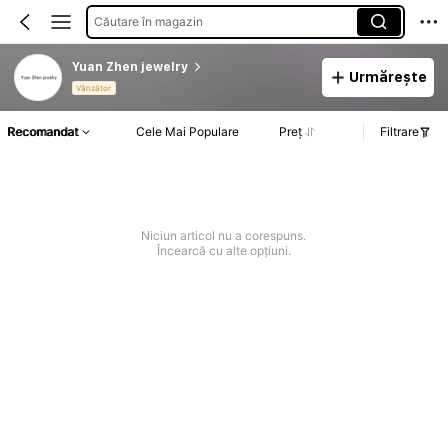
Căutare în magazin
Yuan Zhen jewelry
Urmărește
Vânzător
Recomandat
Cele Mai Populare
Preț
Filtrare
Niciun articol nu a corespuns.
Încearcă cu alte opțiuni.